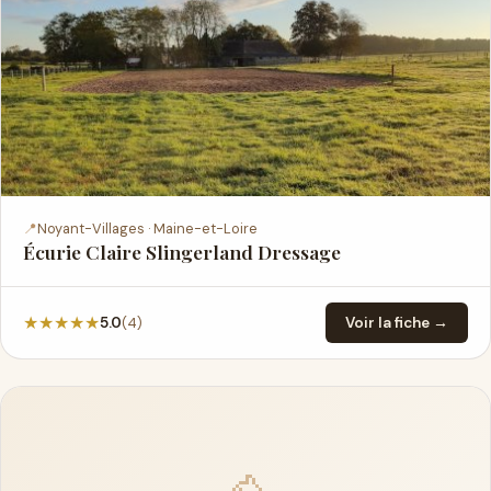
📍
Noyant-Villages · Maine-et-Loire
Écurie Claire Slingerland Dressage
★
★
★
★
★
(4)
5.0
Voir la fiche →