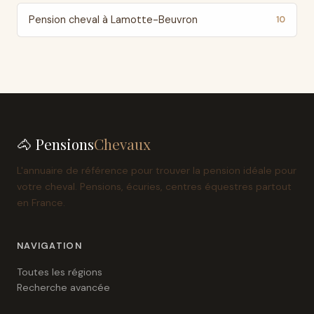
Pension cheval à Lamotte-Beuvron
10
🐴 Pensions
Chevaux
L'annuaire de référence pour trouver la pension idéale pour
votre cheval. Pensions, écuries, centres équestres partout
en France.
NAVIGATION
Toutes les régions
Recherche avancée