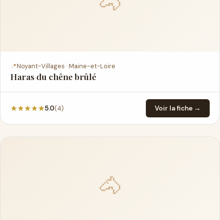
🐴
📍
Noyant-Villages · Maine-et-Loire
Haras du chêne brûlé
★
★
★
★
★
(4)
5.0
Voir la fiche →
🐴