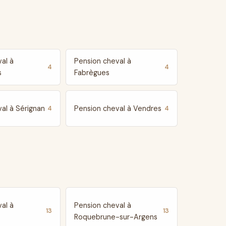
al à
Pension cheval à
4
4
s
Fabrègues
al à Sérignan
Pension cheval à Vendres
4
4
al à
Pension cheval à
13
13
Roquebrune-sur-Argens