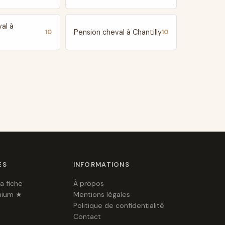
al à
Pension cheval à Chantilly
10
10
ES
INFORMATIONS
a fiche
À propos
mium ★
Mentions légales
Politique de confidentialité
Contact