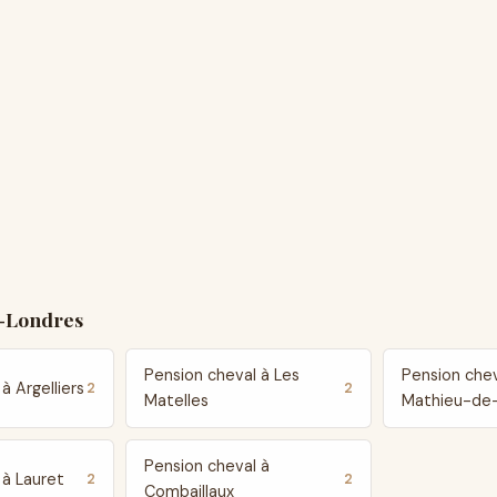
e-Londres
Pension cheval à Les
Pension chev
à Argelliers
2
2
Matelles
Mathieu-de-
Pension cheval à
 à Lauret
2
2
Combaillaux