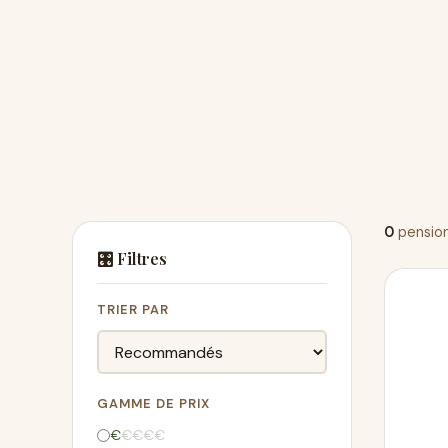
0
pension
🎛️ Filtres
TRIER PAR
GAMME DE PRIX
€
€
€
€
€