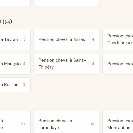
 (34)
Pension chev
 à Teyran
Pension cheval à Assas
5
4
Candillargue
Pension cheval à Saint-
 à Mauguio
Pension chev
4
4
Thibéry
 à Bessan
3
 à
Pension cheval à
Pension chev
27
13
te
Lamorlaye
Montauban