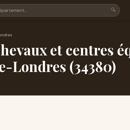
🔍
ondres
hevaux et centres é
e-Londres (34380)