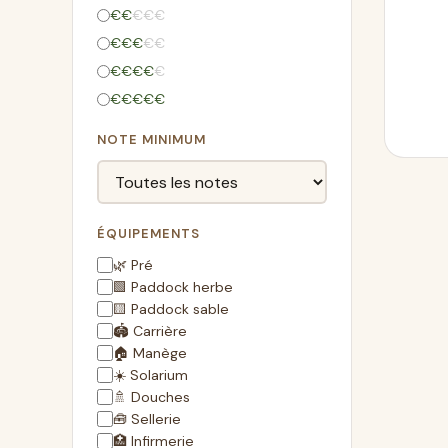
€
€
€
€
€
€
€
€
€
€
€
€
€
€
€
€
€
€
€
€
NOTE MINIMUM
ÉQUIPEMENTS
🌿 Pré
🟩 Paddock herbe
🟨 Paddock sable
🏟️ Carrière
🏠 Manège
☀️ Solarium
🚿 Douches
🧰 Sellerie
🏥 Infirmerie