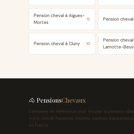
Pension cheval à Aigues-
Pension cheval 
12
Mortes
Pension cheval
Pension cheval à Cluny
10
Lamotte-Beuv
🐴 Pensions
Chevaux
L'annuaire de référence pour trouver la pension idéa
votre cheval. Pensions, écuries, centres équestres p
en France.