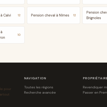
Pension chev
à Calvi
Pension cheval à Nîmes
12
12
Brignoles
 à
10
ron
NAVIGATION
PROPRIÉTAIR
Toutes les régions
Revendiquer m
le pour
Recherche avancée
Passer en Pre
artout