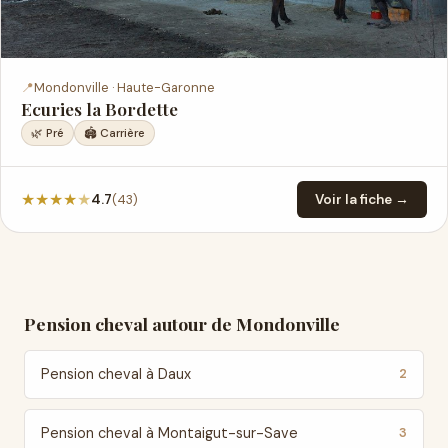
📍
Mondonville · Haute-Garonne
Ecuries la Bordette
🌿 Pré
🏟️ Carrière
★
★
★
★
★
(43)
4.7
Voir la fiche →
Pension cheval autour de Mondonville
Pension cheval à Daux
2
Pension cheval à Montaigut-sur-Save
3