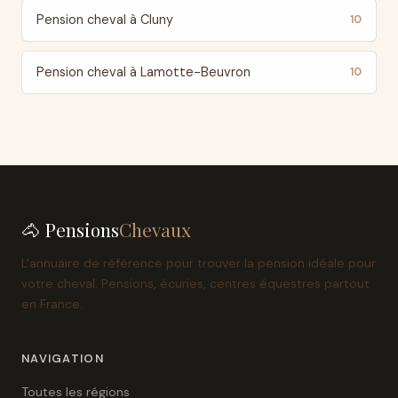
Pension cheval à Cluny
10
Pension cheval à Lamotte-Beuvron
10
🐴 Pensions
Chevaux
L'annuaire de référence pour trouver la pension idéale pour
votre cheval. Pensions, écuries, centres équestres partout
en France.
NAVIGATION
Toutes les régions