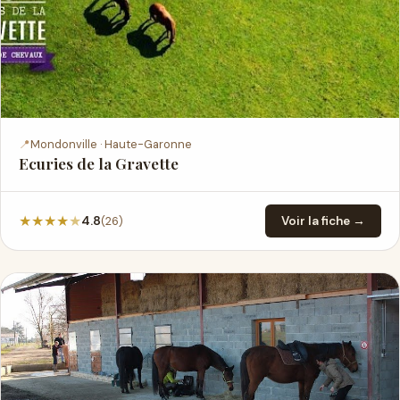
📍
Mondonville · Haute-Garonne
Ecuries de la Gravette
★
★
★
★
★
(26)
4.8
Voir la fiche →