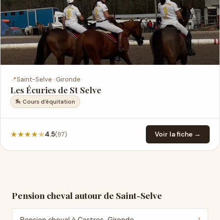
📍
Saint-Selve · Gironde
Les Écuries de St Selve
🏇 Cours d'équitation
★
★
★
★
★
(97)
4.5
Voir la fiche →
Pension cheval autour de Saint-Selve