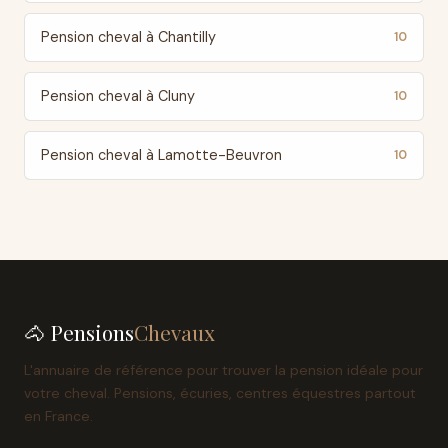
Pension cheval à Chantilly
10
Pension cheval à Cluny
10
Pension cheval à Lamotte-Beuvron
10
🐴 Pensions
Chevaux
L'annuaire de référence pour trouver la pension idéale pour
votre cheval. Pensions, écuries, centres équestres partout
en France.