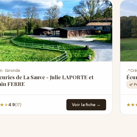
n · Gironde
📍
Cré
curies de La Sauve - Julie LAPORTE et
Écur
in FERRE
🌿 P
★
★
★
★
(17)
4.9
Voir la fiche →