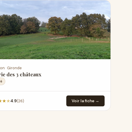
on · Gironde
ie des 3 châteaux
ré
★
★
★
(26)
4.9
Voir la fiche →