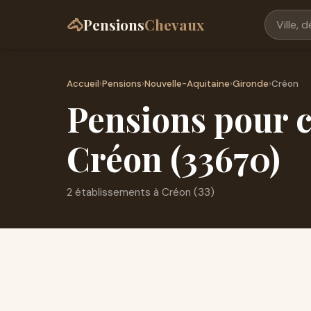
🐴
Pensions
Chevaux
Accueil
›
Pensions
›
Nouvelle-Aquitaine
›
Gironde
›
Créon
Pensions pour c
Créon (33670)
2 établissements à Créon (33)