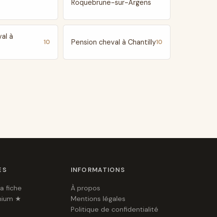
Roquebrune-sur-Argens
al à
Pension cheval à Chantilly
10
10
ES
INFORMATIONS
a fiche
À propos
mium ★
Mentions légales
Politique de confidentialité