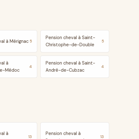
Pension cheval à Saint-
al à Mérignac
5
5
Christophe-de-Double
al à
Pension cheval à Saint-
4
4
de-Médoc
André-de-Cubzac
al à
Pension cheval à
13
13