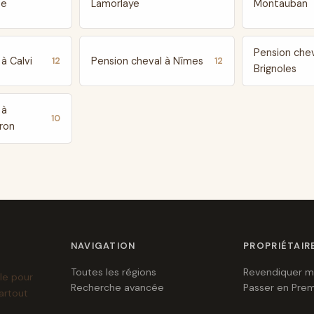
te
Lamorlaye
Montauban
Pension chev
à Calvi
Pension cheval à Nîmes
12
12
Brignoles
 à
10
ron
NAVIGATION
PROPRIÉTAIR
Toutes les régions
Revendiquer m
le pour
Recherche avancée
Passer en Pre
artout