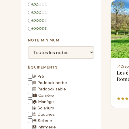
€
€
€
€
€
€
€
€
€
€
€
€
€
€
€
€
€
€
€
€
NOTE MINIMUM
📍
Créo
ÉQUIPEMENTS
Les é
🌿 Pré
Roma
🟩 Paddock herbe
🟨 Paddock sable
🏟️ Carrière
★
★
★
🏠 Manège
☀️ Solarium
🚿 Douches
🧰 Sellerie
🏥 Infirmerie