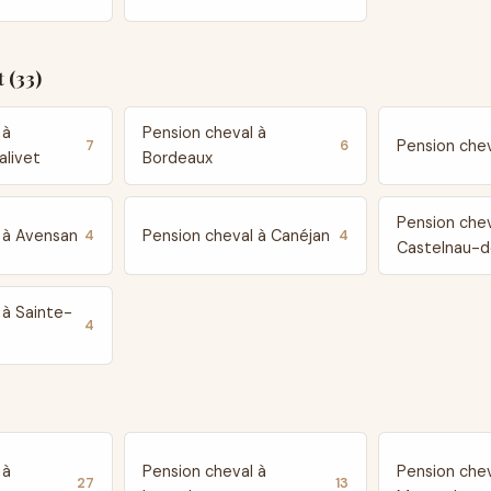
 (33)
 à
Pension cheval à
Pension chev
7
6
livet
Bordeaux
Pension chev
 à Avensan
Pension cheval à Canéjan
4
4
Castelnau-
 à Sainte-
4
 à
Pension cheval à
Pension chev
27
13