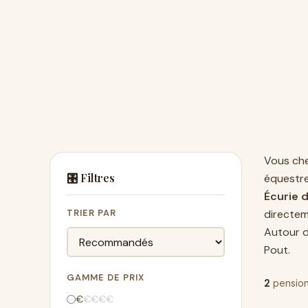
Vous ch
🎛️ Filtres
équestr
Écurie 
TRIER PAR
directem
Autour d
Pout
.
GAMME DE PRIX
2
pension
€
€
€
€
€