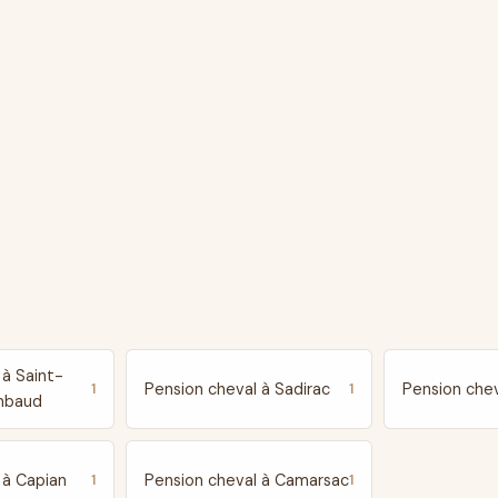
 à Saint-
Pension cheval à Sadirac
Pension chev
1
1
mbaud
 à Capian
Pension cheval à Camarsac
1
1