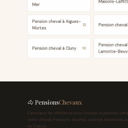
Maisons-Laffit
Mer
Pension cheval à Aigues-
Pension cheval 
12
Mortes
Pension cheval
Pension cheval à Cluny
10
Lamotte-Beuv
🐴 Pensions
Chevaux
L'annuaire de référence pour trouver la pension idéa
votre cheval. Pensions, écuries, centres équestres p
en France.