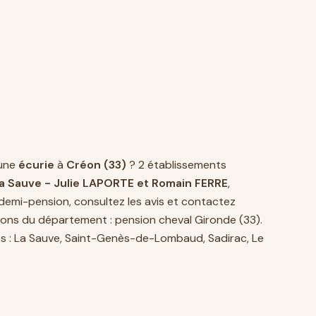
une
écurie
à
Créon (33)
? 2 établissements
La Sauve - Julie LAPORTE et Romain FERRE
,
demi-pension, consultez les avis et contactez
sions du département :
pension cheval Gironde (33)
.
s :
La Sauve
,
Saint-Genès-de-Lombaud
,
Sadirac
,
Le