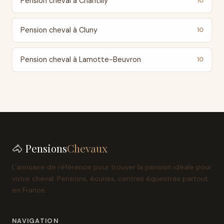
Pension cheval à Chantilly
10
Pension cheval à Cluny
10
Pension cheval à Lamotte-Beuvron
10
🐴 Pensions
Chevaux
L'annuaire de référence pour trouver la pension idéale pour
votre cheval. Pensions, écuries, centres équestres partout
en France.
NAVIGATION