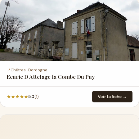
📍
Châtres · Dordogne
Ecurie D Attelage la Combe Du Puy
★
★
★
★
★
(1)
5.0
Voir la fiche →