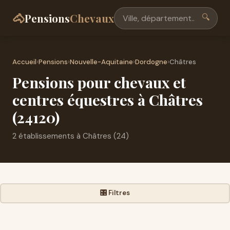
🐴
Pensions
Chevaux
🔍
Accueil
›
Pensions
›
Nouvelle-Aquitaine
›
Dordogne
›
Châtres
Pensions pour chevaux et
centres équestres à Châtres
(24120)
2 établissements à Châtres (24)
🎛️ Filtres