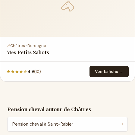
🐴
📍
Châtres · Dordogne
Mes Petits Sabots
★
★
★
★
★
(10)
4.9
Voir la fiche →
Pension cheval autour de Châtres
Pension cheval à Saint-Rabier
1