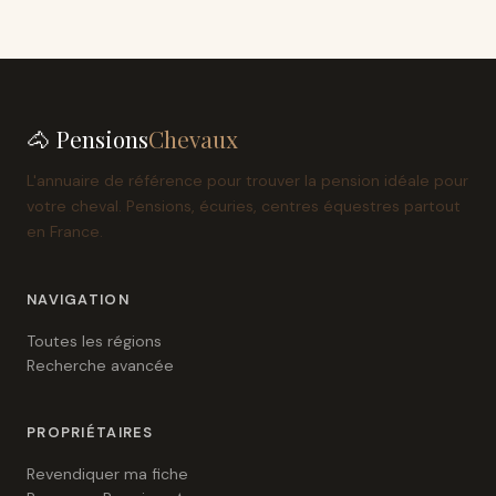
🐴 Pensions
Chevaux
L'annuaire de référence pour trouver la pension idéale pour
votre cheval. Pensions, écuries, centres équestres partout
en France.
NAVIGATION
Toutes les régions
Recherche avancée
PROPRIÉTAIRES
Revendiquer ma fiche