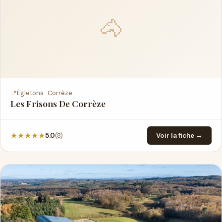
🐴
📍
Égletons · Corrèze
Les Frisons De Corrèze
★
★
★
★
★
(8)
5.0
Voir la fiche →