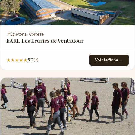
📍
Égletons · Corrèze
EARL Les Ecuries de Ventadour
★
★
★
★
★
(7)
5.0
Voir la fiche →