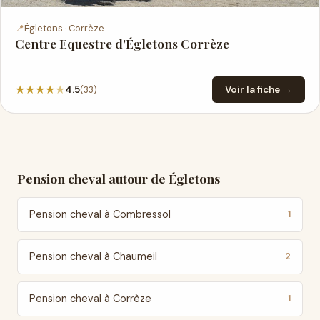
📍
Égletons · Corrèze
Centre Equestre d'Égletons Corrèze
★
★
★
★
★
(33)
4.5
Voir la fiche →
Pension cheval autour de Égletons
Pension cheval à Combressol
1
Pension cheval à Chaumeil
2
Pension cheval à Corrèze
1