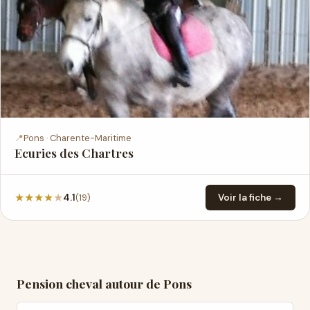
📍
Pons · Charente-Maritime
Ecuries des Chartres
★
★
★
★
★
(19)
4.1
Voir la fiche →
Pension cheval autour de Pons