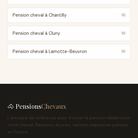
Pension cheval à Chantilly
10
Pension cheval à Cluny
10
Pension cheval à Lamotte-Beuvron
10
🐴 Pensions
Chevaux
L'annuaire de référence pour trouver la pension idéale pour
votre cheval. Pensions, écuries, centres équestres partout
en France.