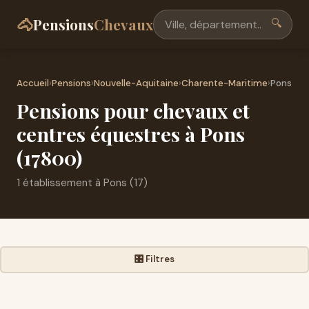
🐴
Pensions
Chevaux
🔍
Accueil
›
Pensions
›
Nouvelle-Aquitaine
›
Charente-Maritime
›
Pons
Pensions pour chevaux et
centres équestres à Pons
(17800)
1 établissement à Pons (17)
🎛️ Filtres