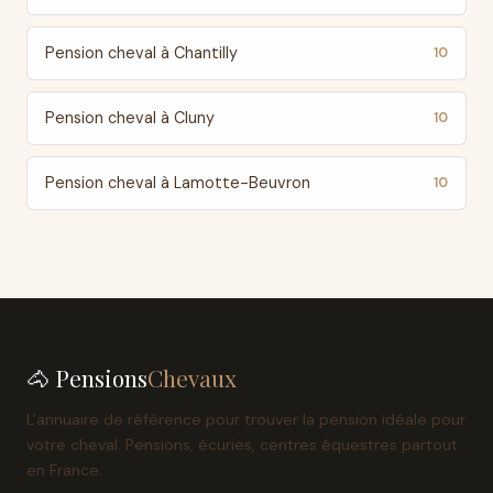
Pension cheval à Chantilly
10
Pension cheval à Cluny
10
Pension cheval à Lamotte-Beuvron
10
🐴 Pensions
Chevaux
L'annuaire de référence pour trouver la pension idéale pour
votre cheval. Pensions, écuries, centres équestres partout
en France.