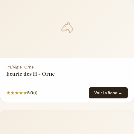
🐴
📍
L'Aigle · Orne
Ecurie des H - Orne
★
★
★
★
★
(1)
5.0
Voir la fiche →