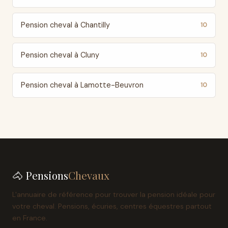
Pension cheval à Chantilly
10
Pension cheval à Cluny
10
Pension cheval à Lamotte-Beuvron
10
🐴 Pensions
Chevaux
L'annuaire de référence pour trouver la pension idéale pour
votre cheval. Pensions, écuries, centres équestres partout
en France.