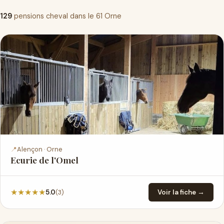
129
pensions cheval dans le 61 Orne
📍
Alençon · Orne
Ecurie de l'Omel
★
★
★
★
★
(3)
5.0
Voir la fiche →