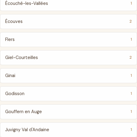
Écouché-les-Vallées
1
Écouves
2
Flers
1
Giel-Courteilles
2
Ginai
1
Godisson
1
Gouffern en Auge
1
Juvigny Val d'Andaine
1