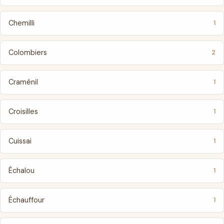
Chemilli
1
Colombiers
2
Craménil
1
Croisilles
1
Cuissai
1
Échalou
1
Échauffour
1