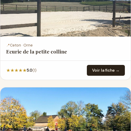
📍
Ceton · Orne
Ecurie de la petite colline
★
★
★
★
★
(1)
5.0
Voir la fiche →