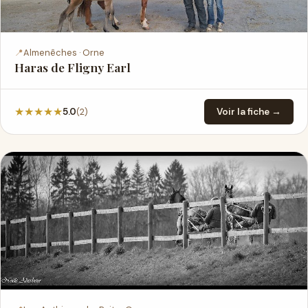
📍
Almenêches · Orne
Haras de Fligny Earl
★
★
★
★
★
(2)
5.0
Voir la fiche →