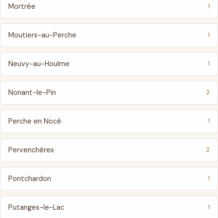
Mortrée
1
Moutiers-au-Perche
1
Neuvy-au-Houlme
1
Nonant-le-Pin
2
Perche en Nocé
1
Pervenchères
2
Pontchardon
1
Putanges-le-Lac
1