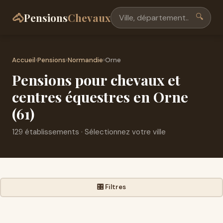
🐴
Pensions
Chevaux
🔍
Accueil
›
Pensions
›
Normandie
›
Orne
Pensions pour chevaux et
centres équestres en Orne
(61)
129 établissements · Sélectionnez votre ville
🎛️ Filtres