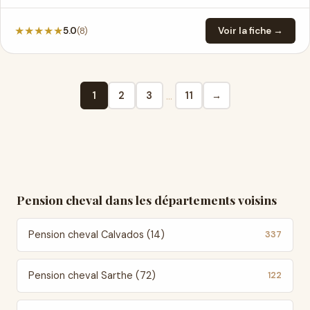
★
★
★
★
★
(8)
5.0
Voir la fiche →
…
1
2
3
11
→
Pension cheval dans les départements voisins
Pension cheval Calvados (14)
337
Pension cheval Sarthe (72)
122