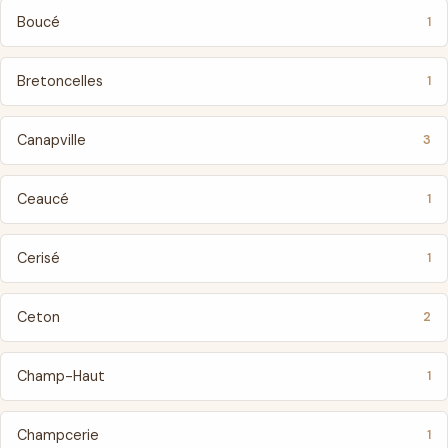
Boucé
1
Bretoncelles
1
Canapville
3
Ceaucé
1
Cerisé
1
Ceton
2
Champ-Haut
1
Champcerie
1