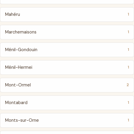
Mahéru
1
Marchemaisons
1
Ménil-Gondouin
1
Ménil-Hermei
1
Mont-Ormel
2
Montabard
1
Monts-sur-Orne
1