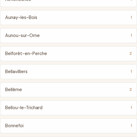
Aunay-les-Bois
1
Aunou-sur-Orne
1
Belforêt-en-Perche
2
Bellavilliers
1
Bellême
2
Bellou-le-Trichard
1
Bonnefoi
1