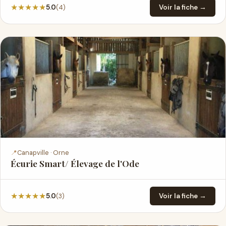
★
★
★
★
★
(4)
5.0
Voir la fiche →
📍
Canapville · Orne
Écurie Smart/ Élevage de l'Ode
★
★
★
★
★
(3)
5.0
Voir la fiche →