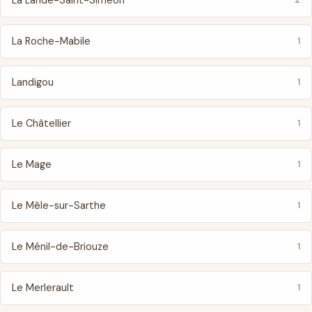
La Lande-Saint-Siméon
2
La Roche-Mabile
1
Landigou
1
Le Châtellier
1
Le Mage
1
Le Mêle-sur-Sarthe
1
Le Ménil-de-Briouze
1
Le Merlerault
1