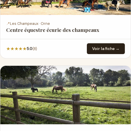
📍
Les Champeaux · Orne
Centre équestre écurie des champeaux
★
★
★
★
★
(8)
5.0
Voir la fiche →