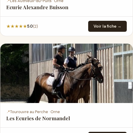
📍
Les Authieux-du-Puits · Orne
Ecurie Alexandre Buisson
★
★
★
★
★
(2)
5.0
Voir la fiche →
📍
Tourouvre au Perche · Orne
Les Ecuries de Normandel