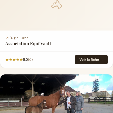
🐴
📍
L'Aigle · Orne
Association Equi'Vault
★
★
★
★
★
(0)
5.0
Voir la fiche →