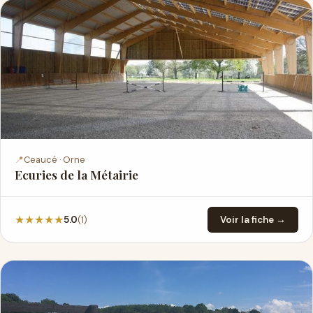
📍
Ceaucé · Orne
Ecuries de la Métairie
★
★
★
★
★
(1)
5.0
Voir la fiche →