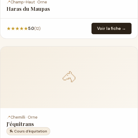
📍
Champ-Haut · Orne
Haras du Maupas
★
★
★
★
★
(12)
5.0
Voir la fiche →
🐴
📍
Chemilli · Orne
J'équitrans
🏇 Cours d'équitation