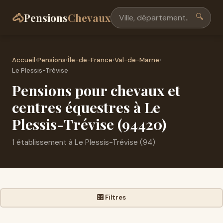
🐴
Pensions
Chevaux
🔍
Accueil
›
Pensions
›
Île-de-France
›
Val-de-Marne
›
Le Plessis-Trévise
Pensions pour chevaux et
centres équestres à Le
Plessis-Trévise (94420)
1 établissement à Le Plessis-Trévise (94)
🎛️ Filtres