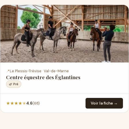
📍
Le Plessis-Trévise · Val-de-Marne
Centre équestre des Églantines
🌿 Pré
★
★
★
★
★
(68)
4.6
Voir la fiche →