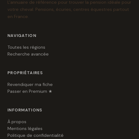
L'annuaire de référence pour trouver la pension idéale pour
votre cheval. Pensions, écuries, centres équestres partout
en France.
NAVIGATION
Toutes les régions
Recherche avancée
PROPRIÉTAIRES
Revendiquer ma fiche
Passer en Premium ★
INFORMATIONS
À propos
Mentions légales
Politique de confidentialité