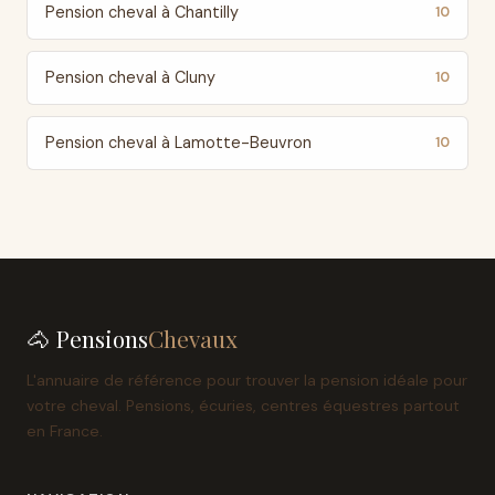
Pension cheval à Chantilly
10
Pension cheval à Cluny
10
Pension cheval à Lamotte-Beuvron
10
🐴 Pensions
Chevaux
L'annuaire de référence pour trouver la pension idéale pour
votre cheval. Pensions, écuries, centres équestres partout
en France.