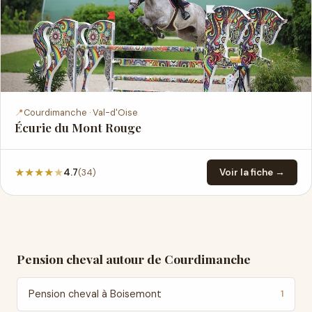
📍
Courdimanche · Val-d'Oise
Écurie du Mont Rouge
★
★
★
★
★
(34)
4.7
Voir la fiche →
Pension cheval autour de Courdimanche
Pension cheval à Boisemont
1