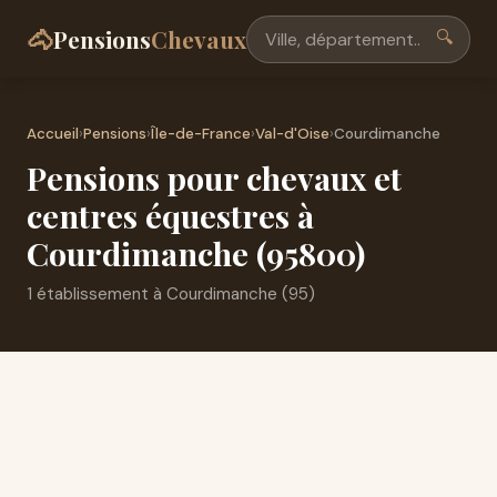
🐴
Pensions
Chevaux
🔍
Accueil
›
Pensions
›
Île-de-France
›
Val-d'Oise
›
Courdimanche
Pensions pour chevaux et
centres équestres à
Courdimanche (95800)
1 établissement à Courdimanche (95)