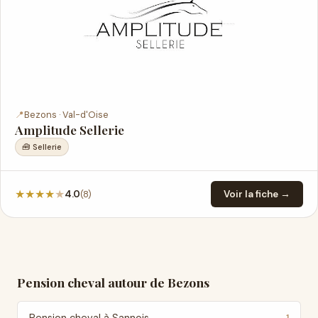
📍
Bezons · Val-d'Oise
Amplitude Sellerie
🧰 Sellerie
★
★
★
★
★
(8)
4.0
Voir la fiche →
Pension cheval autour de Bezons