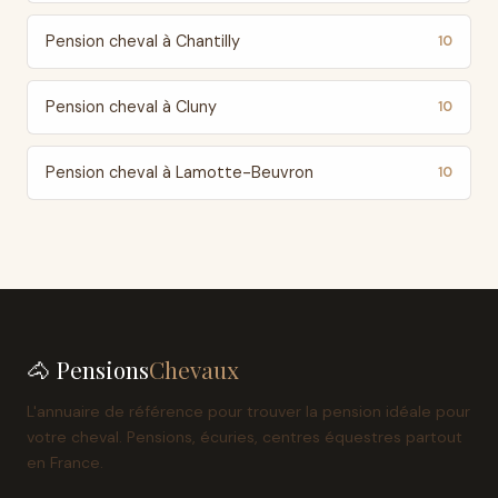
Pension cheval à Chantilly
10
Pension cheval à Cluny
10
Pension cheval à Lamotte-Beuvron
10
🐴 Pensions
Chevaux
L'annuaire de référence pour trouver la pension idéale pour
votre cheval. Pensions, écuries, centres équestres partout
en France.