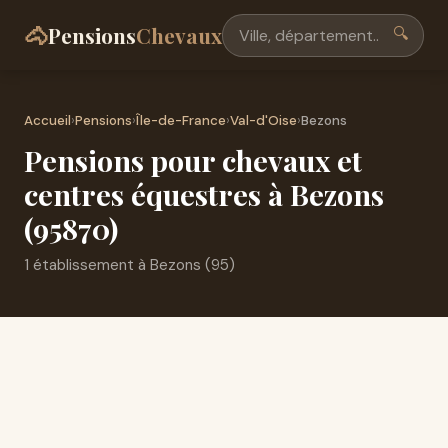
🐴
Pensions
Chevaux
🔍
Accueil
›
Pensions
›
Île-de-France
›
Val-d'Oise
›
Bezons
Pensions pour chevaux et
centres équestres à Bezons
(95870)
1 établissement à Bezons (95)