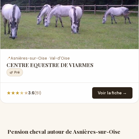
📍
Asnières-sur-Oise · Val-d'Oise
CENTRE EQUESTRE DE VIARMES
🌿 Pré
★
★
★
★
★
(51)
3.6
Voir la fiche →
Pension cheval autour de Asnières-sur-Oise