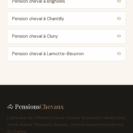
Pension cheval à Brignoles
10
Pension cheval à Chantilly
10
Pension cheval à Cluny
10
Pension cheval à Lamotte-Beuvron
10
🐴 Pensions
Chevaux
L'annuaire de référence pour trouver la pension idéale pour
votre cheval. Pensions, écuries, centres équestres partout
en France.