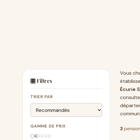
Vous ch
🎛️ Filtres
établiss
Écurie S
TRIER PAR
consulte
départe
commune
GAMME DE PRIX
3
pension
€
€
€
€
€