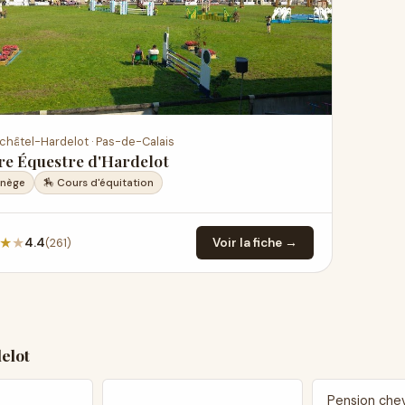
châtel-Hardelot · Pas-de-Calais
re Équestre d'Hardelot
anège
🏇 Cours d'équitation
★
★
(261)
4.4
Voir la fiche →
elot
Pension chev