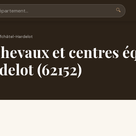
🔍
fchâtel-Hardelot
hevaux et centres é
elot (62152)