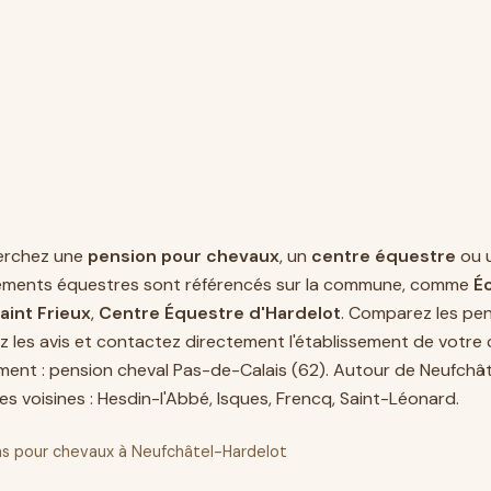
erchez une
pension pour chevaux
, un
centre équestre
ou 
ements équestres sont référencés sur la commune, comme
Éc
aint Frieux
,
Centre Équestre d'Hardelot
. Comparez les pen
z les avis et contactez directement l'établissement de votre c
ment :
pension cheval Pas-de-Calais (62)
. Autour de Neufchât
s voisines :
Hesdin-l'Abbé
,
Isques
,
Frencq
,
Saint-Léonard
.
s pour chevaux à Neufchâtel-Hardelot