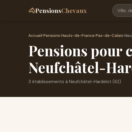
🐴
Pensions
Chevaux
Accueil
›
Pensions
›
Hauts-de-France
›
Pas-de-Calais
›
Neu
Pensions pour c
Neufchâtel-Hard
3 établissements à Neufchâtel-Hardelot (62)