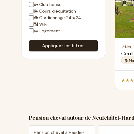
🏡 Club house
🏇 Cours d'équitation
👁 Gardiennage 24h/24
📶 WiFi
🛏 Logement
Appliquer les filtres
📍
Neuf
Cent
🏠 M
★
★
★
Pension cheval autour de Neufchâtel-Hard
Pension cheval à Hesdin-