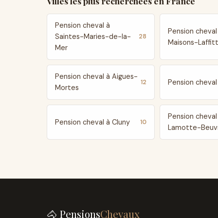
Villes les plus recherchées en France
Pension cheval à
Pension cheval
Saintes-Maries-de-la-
28
Maisons-Laffit
Mer
Pension cheval à Aigues-
Pension cheval 
12
Mortes
Pension cheval
Pension cheval à Cluny
10
Lamotte-Beuv
🐴 Pensions
Chevaux