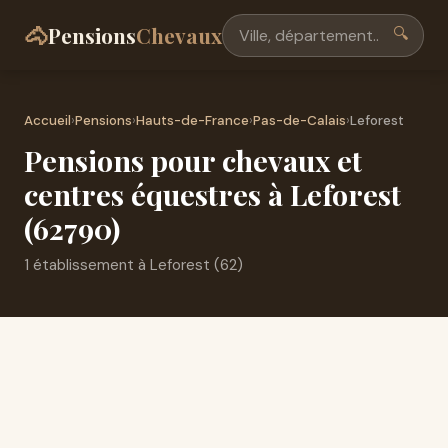
🐴
Pensions
Chevaux
🔍
Accueil
›
Pensions
›
Hauts-de-France
›
Pas-de-Calais
›
Leforest
Pensions pour chevaux et
centres équestres à Leforest
(62790)
1 établissement à Leforest (62)