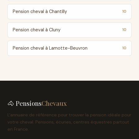
Pension cheval à Chantilly
10
Pension cheval à Cluny
10
Pension cheval à Lamotte-Beuvron
10
🐴 Pensions
Chevaux
L'annuaire de référence pour trouver la pension idéale pour
votre cheval. Pensions, écuries, centres équestres partout
en France.