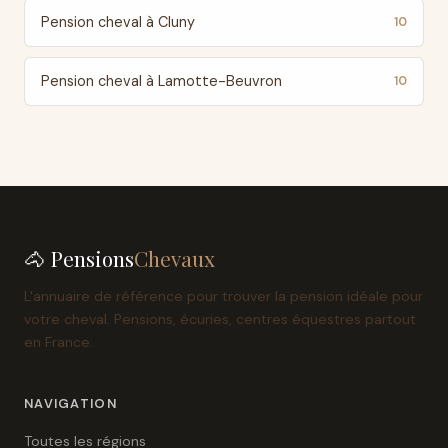
Pension cheval à Cluny
10
Pension cheval à Lamotte-Beuvron
10
🐴 Pensions
Chevaux
L'annuaire de référence pour trouver la pension idéale pour
votre cheval. Pensions, écuries, centres équestres partout
en France.
NAVIGATION
Toutes les régions