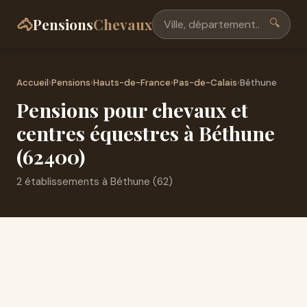
🐴
Pensions
Chevaux
🔍
Accueil
›
Pensions
›
Hauts-de-France
›
Pas-de-Calais
›
Béthune
Pensions pour chevaux et
centres équestres à Béthune
(62400)
2 établissements à Béthune (62)