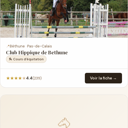
📍
Béthune · Pas-de-Calais
Club Hippique de Bethune
🏇 Cours d'équitation
★
★
★
★
★
(239)
4.4
Voir la fiche →
🐴