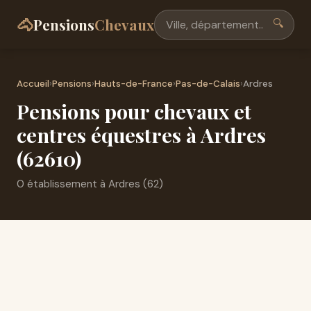
🐴
Pensions
Chevaux
🔍
Accueil
›
Pensions
›
Hauts-de-France
›
Pas-de-Calais
›
Ardres
Pensions pour chevaux et
centres équestres à Ardres
(62610)
0 établissement à Ardres (62)