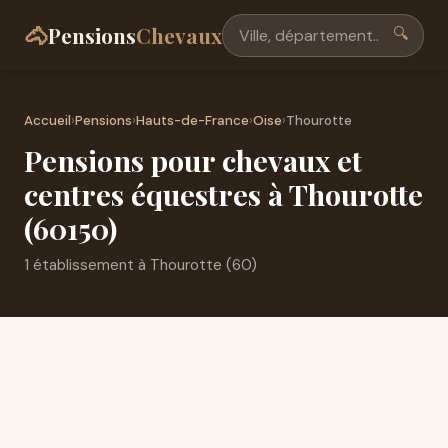
🐴
Pensions
Chevaux
🔍
Accueil
›
Pensions
›
Hauts-de-France
›
Oise
›
Thourotte
Pensions pour chevaux et
centres équestres à Thourotte
(60150)
1 établissement à Thourotte (60)