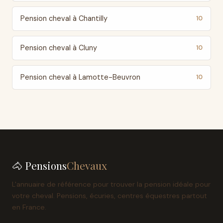
Pension cheval à Chantilly
10
Pension cheval à Cluny
10
Pension cheval à Lamotte-Beuvron
10
🐴 Pensions
Chevaux
L'annuaire de référence pour trouver la pension idéale pour
votre cheval. Pensions, écuries, centres équestres partout
en France.