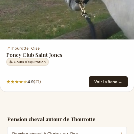
📍
Thourotte · Oise
Poney Club Saint Jones
🏇 Cours d'équitation
★
★
★
★
★
(27)
4.9
Voir la fiche →
Pension cheval autour de Thourotte