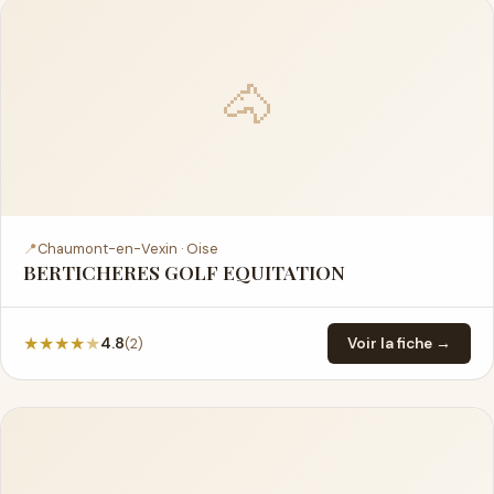
🐴
📍
Chaumont-en-Vexin · Oise
BERTICHERES GOLF EQUITATION
★
★
★
★
★
(2)
4.8
Voir la fiche →