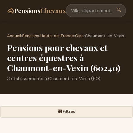
🐴
Pensions
Chevaux
🔍
Accueil
›
Pensions
›
Hauts-de-France
›
Oise
›
Chaumont-en-Vexin
Pensions pour chevaux et
centres équestres à
Chaumont-en-Vexin (60240)
3 établissements à Chaumont-en-Vexin (60)
🎛️ Filtres