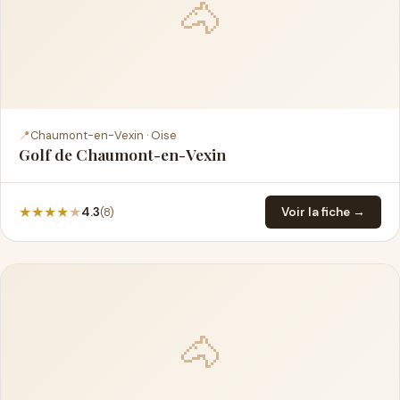
🐴
📍
Chaumont-en-Vexin · Oise
Golf de Chaumont-en-Vexin
★
★
★
★
★
(8)
4.3
Voir la fiche →
🐴