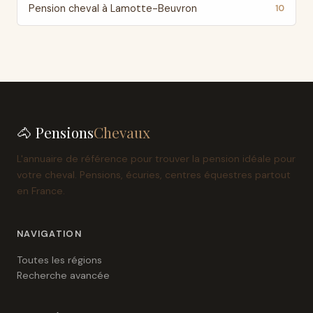
Pension cheval à Lamotte-Beuvron
10
🐴 Pensions
Chevaux
L'annuaire de référence pour trouver la pension idéale pour
votre cheval. Pensions, écuries, centres équestres partout
en France.
NAVIGATION
Toutes les régions
Recherche avancée