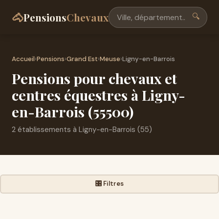
🐴
Pensions
Chevaux
🔍
Accueil
›
Pensions
›
Grand Est
›
Meuse
›
Ligny-en-Barrois
Pensions pour chevaux et
centres équestres à Ligny-
en-Barrois (55500)
2 établissements à Ligny-en-Barrois (55)
🎛️ Filtres