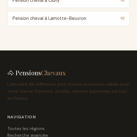
Pension cheval à Cluny
10
Pension cheval à Lamotte-Beuvron
10
🐴 Pensions
Chevaux
L'annuaire de référence pour trouver la pension idéale pour
votre cheval. Pensions, écuries, centres équestres partout
en France.
NAVIGATION
Toutes les régions
Recherche avancée