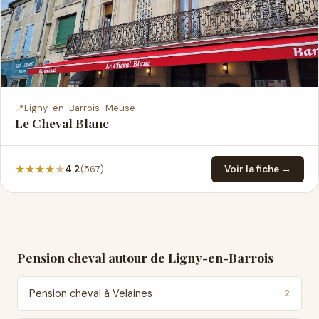
📍
Ligny-en-Barrois · Meuse
Le Cheval Blanc
★
★
★
★
★
(567)
4.2
Voir la fiche →
Pension cheval autour de Ligny-en-Barrois
Pension cheval à Velaines
2