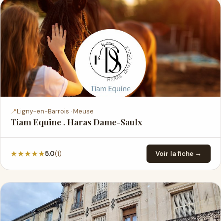
📍
Ligny-en-Barrois · Meuse
Tiam Equine . Haras Dame-Saulx
★
★
★
★
★
(1)
5.0
Voir la fiche →