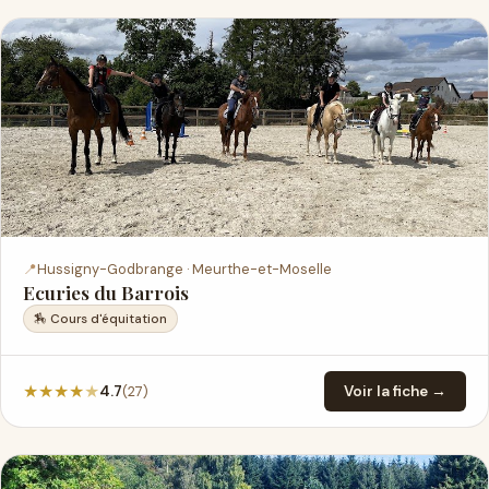
📍
Hussigny-Godbrange · Meurthe-et-Moselle
Ecuries du Barrois
🏇 Cours d'équitation
★
★
★
★
★
(27)
4.7
Voir la fiche →