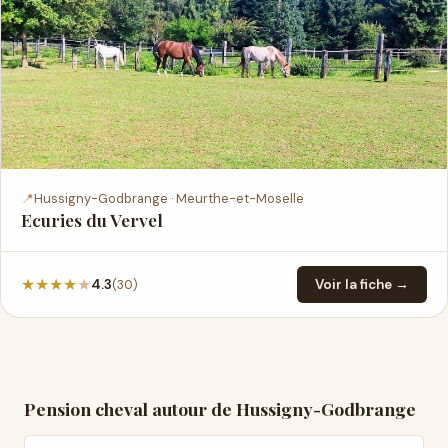
📍
Hussigny-Godbrange · Meurthe-et-Moselle
Ecuries du Vervel
★
★
★
★
★
(30)
4.3
Voir la fiche →
Pension cheval autour de Hussigny-Godbrange