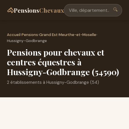
🐴
Pensions
Chevaux
🔍
Accueil
›
Pensions
›
Grand Est
›
Meurthe-et-Moselle
›
Hussigny-Godbrange
Pensions pour chevaux et
centres équestres à
Hussigny-Godbrange (54590)
2 établissements à Hussigny-Godbrange (54)