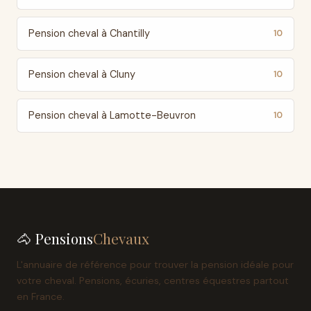
Pension cheval à Chantilly
10
Pension cheval à Cluny
10
Pension cheval à Lamotte-Beuvron
10
🐴 Pensions
Chevaux
L'annuaire de référence pour trouver la pension idéale pour
votre cheval. Pensions, écuries, centres équestres partout
en France.