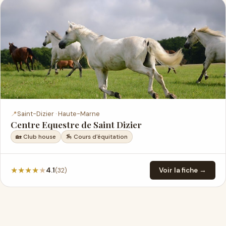
📍
Saint-Dizier · Haute-Marne
Centre Equestre de Saint Dizier
🏡 Club house
🏇 Cours d'équitation
★
★
★
★
★
(32)
4.1
Voir la fiche →