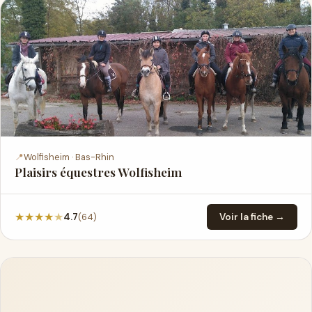
📍
Wolfisheim · Bas-Rhin
Plaisirs équestres Wolfisheim
★
★
★
★
★
(64)
4.7
Voir la fiche →