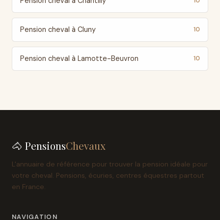
Pension cheval à Chantilly
10
Pension cheval à Cluny
10
Pension cheval à Lamotte-Beuvron
10
🐴 Pensions
Chevaux
L'annuaire de référence pour trouver la pension idéale pour
votre cheval. Pensions, écuries, centres équestres partout
en France.
NAVIGATION