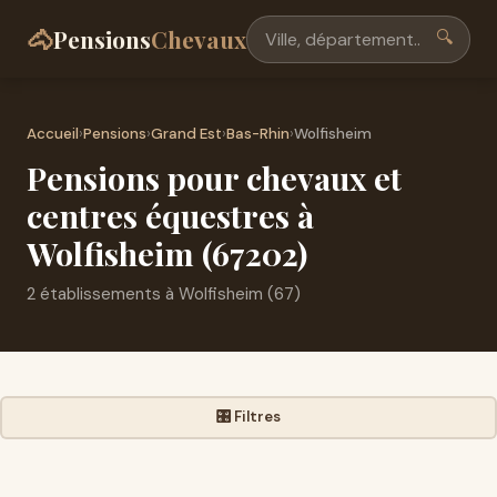
🐴
Pensions
Chevaux
🔍
Accueil
›
Pensions
›
Grand Est
›
Bas-Rhin
›
Wolfisheim
Pensions pour chevaux et
centres équestres à
Wolfisheim (67202)
2 établissements à Wolfisheim (67)
🎛️ Filtres