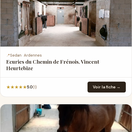
📍
Sedan · Ardennes
Ecuries du Chemin de Frénois, Vincent
Heurtebize
★
★
★
★
★
(1)
5.0
Voir la fiche →