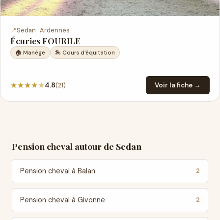
📍
Sedan · Ardennes
Écuries FOURILE
🏠 Manège
🏇 Cours d'équitation
★
★
★
★
★
(21)
4.8
Voir la fiche →
Pension cheval autour de Sedan
Pension cheval à Balan
2
Pension cheval à Givonne
2