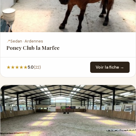
📍
Sedan · Ardennes
Poney Club la Marfee
★
★
★
★
★
(22)
5.0
Voir la fiche →