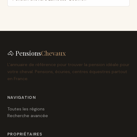
🐴 Pensions
Chevaux
L'annuaire de référence pour trouver la pension idéale pour
votre cheval. Pensions, écuries, centres équestres partout
en France.
NAVIGATION
Toutes les régions
Recherche avancée
PROPRIÉTAIRES