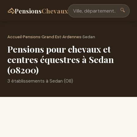
🐴
Pensions
Chevaux
🔍
Accueil
›
Pensions
›
Grand Est
›
Ardennes
›
Sedan
Pensions pour chevaux et
centres équestres à Sedan
(08200)
3 établissements à Sedan (08)