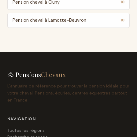
Pension cheval à Cluny
10
Pension cheval à Lamotte-Beuvron
10
🐴 Pensions
Chevaux
L'annuaire de référence pour trouver la pension idéale pour
votre cheval. Pensions, écuries, centres équestres partout
en France.
NAVIGATION
Toutes les régions