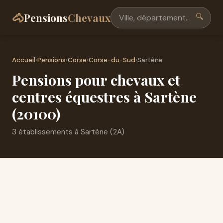
🐴
Pensions
Chevaux
🔍
Accueil
›
Pensions
›
Corse
›
Corse-du-Sud
›
Sartène
Pensions pour chevaux et
centres équestres à Sartène
(20100)
3 établissements à Sartène (2A)