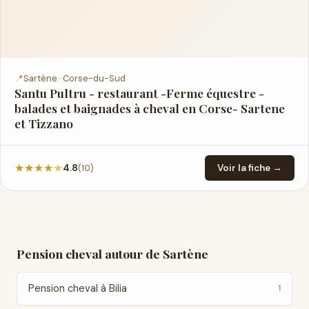
📍
Sartène · Corse-du-Sud
Santu Pultru - restaurant -Ferme équestre -
balades et baignades à cheval en Corse- Sartene
et Tizzano
★
★
★
★
★
(10)
4.8
Voir la fiche →
Pension cheval autour de Sartène
Pension cheval à Bilia
1