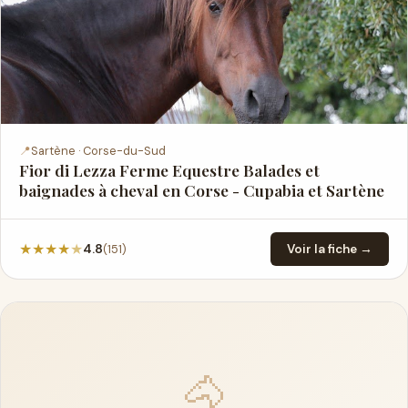
📍
Sartène · Corse-du-Sud
Fior di Lezza Ferme Equestre Balades et
baignades à cheval en Corse - Cupabia et Sartène
★
★
★
★
★
(151)
4.8
Voir la fiche →
🐴