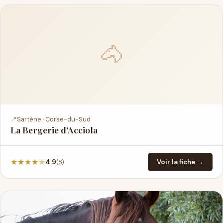
🐴
📍
Sartène · Corse-du-Sud
La Bergerie d'Acciola
★
★
★
★
★
(8)
4.9
Voir la fiche →