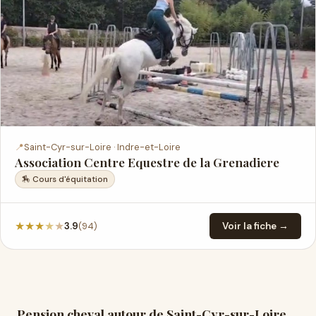
📍
Saint-Cyr-sur-Loire · Indre-et-Loire
Association Centre Equestre de la Grenadiere
🏇 Cours d'équitation
★
★
★
★
★
(94)
3.9
Voir la fiche →
Pension cheval autour de Saint-Cyr-sur-Loire