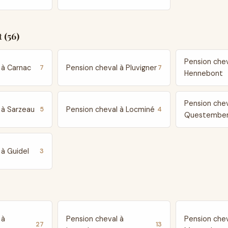
 (56)
Pension chev
 à Carnac
Pension cheval à Pluvigner
7
7
Hennebont
Pension chev
 à Sarzeau
Pension cheval à Locminé
5
4
Questembe
 à Guidel
3
 à
Pension cheval à
Pension chev
27
13