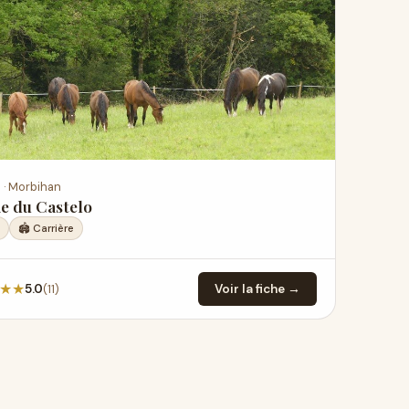
 · Morbihan
e du Castelo
🏟️ Carrière
★
★
(11)
5.0
Voir la fiche →