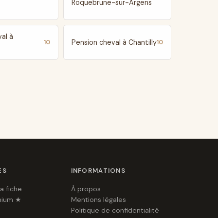
Roquebrune-sur-Argens
al à
Pension cheval à Chantilly
10
10
ES
INFORMATIONS
a fiche
À propos
mium ★
Mentions légales
Politique de confidentialité