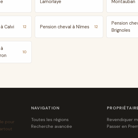
te
Lamorlaye
Montauban
Pension chev
à Calvi
Pension cheval à Nîmes
12
12
Brignoles
 à
10
ron
NAVIGATION
PROPRIÉTAIR
Toutes les régions
Revendiquer m
le pour
Recherche avancée
Passer en Pre
artout