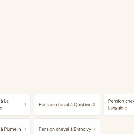
 à La
Pension chev
Pension cheval à Quistinic
1
2
ve
Languidic
 à Plumelin
Pension cheval à Brandivy
1
1