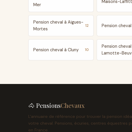
Maisons-Laffit
Mer
Pension cheval à Aigues-
Pension cheval 
12
Mortes
Pension cheval
Pension cheval à Cluny
10
Lamotte-Beuv
🐴 Pensions
Chevaux
L'annuaire de référence pour trouver la pension idéa
votre cheval. Pensions, écuries, centres équestres p
en France.