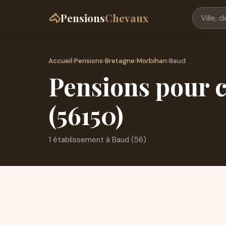
🐴
Pensions
Chevaux
Accueil
›
Pensions
›
Bretagne
›
Morbihan
›
Baud
Pensions pour c
(56150)
1 établissement à Baud (56)