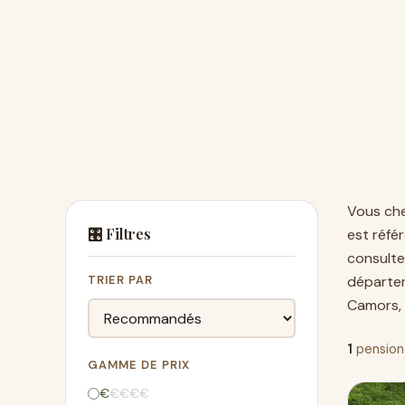
Vous ch
🎛️ Filtres
est réf
consulte
TRIER PAR
départe
Camors
,
1
pension
GAMME DE PRIX
€
€
€
€
€