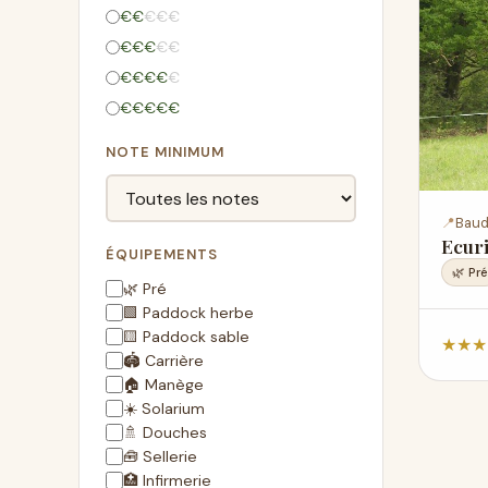
€
€
€
€
€
€
€
€
€
€
€
€
€
€
€
€
€
€
€
€
NOTE MINIMUM
📍
Baud
Ecuri
ÉQUIPEMENTS
🌿 Pré
🌿 Pré
🟩 Paddock herbe
🟨 Paddock sable
★
★
★
🏟️ Carrière
🏠 Manège
☀️ Solarium
🚿 Douches
🧰 Sellerie
🏥 Infirmerie