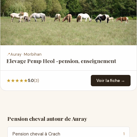
📍
Auray · Morbihan
Elevage Pemp Heol -pension, enseignement
★
★
★
★
★
(3)
5.0
Voir la fiche →
Pension cheval autour de Auray
Pension cheval à Crach
1