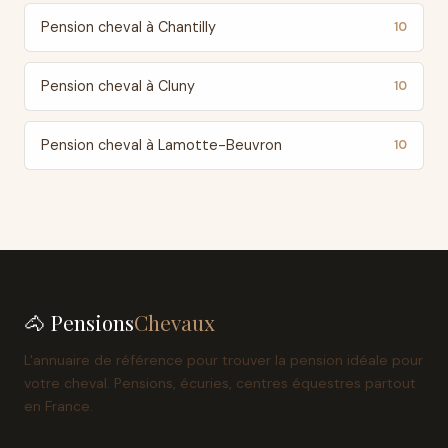
Pension cheval à Chantilly
10
Pension cheval à Cluny
10
Pension cheval à Lamotte-Beuvron
10
🐴 Pensions
Chevaux
L'annuaire de référence pour trouver la pension idéale pour
votre cheval. Pensions, écuries, centres équestres partout
en France.