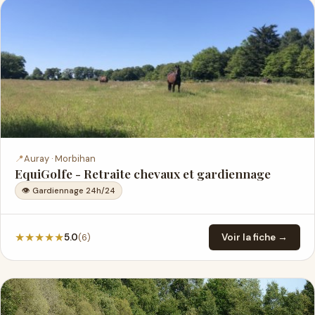
📍
Auray · Morbihan
EquiGolfe - Retraite chevaux et gardiennage
👁 Gardiennage 24h/24
★
★
★
★
★
(6)
5.0
Voir la fiche →