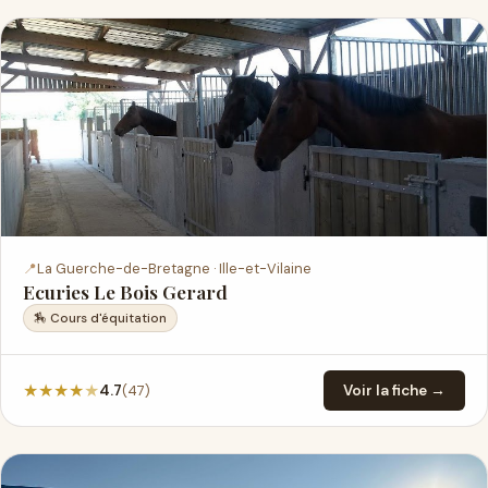
📍
La Guerche-de-Bretagne · Ille-et-Vilaine
Ecuries Le Bois Gerard
🏇 Cours d'équitation
★
★
★
★
★
(47)
4.7
Voir la fiche →