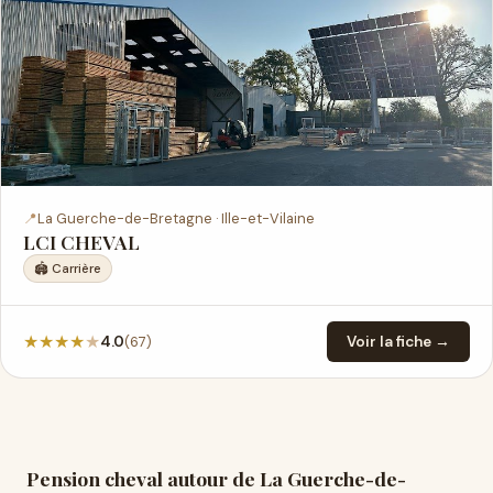
📍
La Guerche-de-Bretagne · Ille-et-Vilaine
LCI CHEVAL
🏟️ Carrière
★
★
★
★
★
(67)
4.0
Voir la fiche →
Pension cheval autour de La Guerche-de-