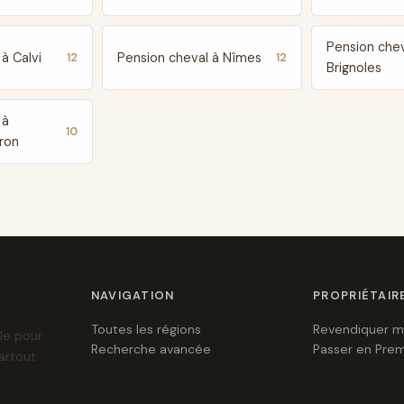
Pension chev
à Calvi
Pension cheval à Nîmes
12
12
Brignoles
 à
10
ron
NAVIGATION
PROPRIÉTAIR
Toutes les régions
Revendiquer m
le pour
Recherche avancée
Passer en Pre
artout