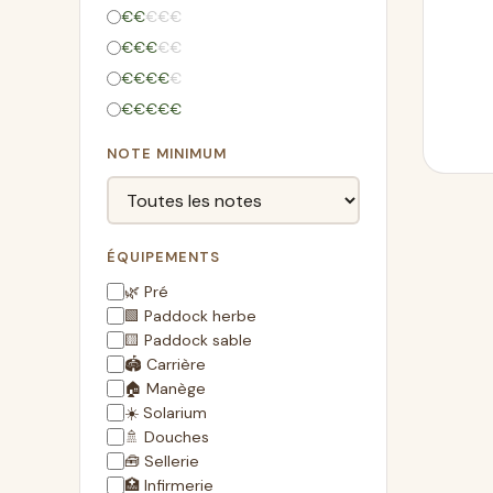
€
€
€
€
€
€
€
€
€
€
€
€
€
€
€
€
€
€
€
€
NOTE MINIMUM
ÉQUIPEMENTS
🌿 Pré
🟩 Paddock herbe
🟨 Paddock sable
🏟️ Carrière
🏠 Manège
☀️ Solarium
🚿 Douches
🧰 Sellerie
🏥 Infirmerie