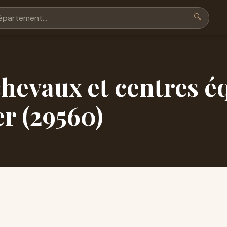
🔍
hevaux et centres é
r (29560)