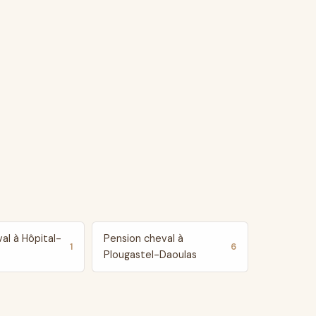
al à Hôpital-
Pension cheval à
1
6
Plougastel-Daoulas