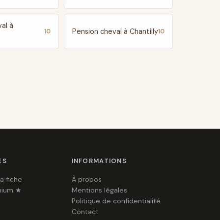
al à
Pension cheval à Chantilly
10
10
ES
INFORMATIONS
a fiche
À propos
mium ★
Mentions légales
Politique de confidentialité
Contact