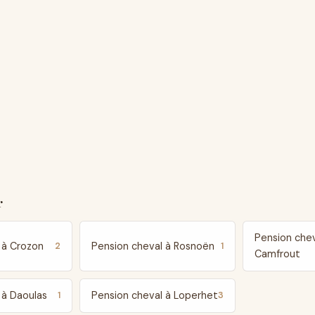
r
Pension chev
 à Crozon
Pension cheval à Rosnoën
2
1
Camfrout
 à Daoulas
Pension cheval à Loperhet
1
3