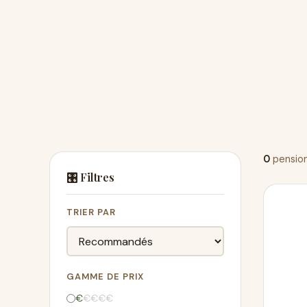
0
pension
🎛️ Filtres
TRIER PAR
GAMME DE PRIX
€
€
€
€
€