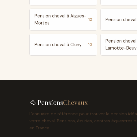
Pension cheval à Aigues-
Pension cheval 
12
Mortes
Pension cheval
Pension cheval à Cluny
10
Lamotte-Beuv
🐴 Pensions
Chevaux
L'annuaire de référence pour trouver la pension idéa
votre cheval. Pensions, écuries, centres équestres p
en France.