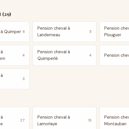
 (29)
Pension cheval à
Pension chev
l à Quimper
6
5
Landerneau
Plouguer
 à
Pension cheval à
Pension chev
4
4
ern
Quimperlé
 à
3
 à
Pension cheval à
Pension chev
27
13
te
Lamorlaye
Montauban