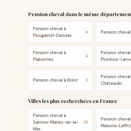
Pension cheval dans le même département
Pension cheval à
Pension cheva
6
Plougastel-Daoulas
Pension cheval à
Pension cheval
4
Plabennec
Plonéour-Lanv
Pension cheval
Pension cheval à Brest
3
Châteaulin
Villes les plus recherchées en France
Pension cheval à
Pension cheval
Saintes-Maries-de-la-
28
Maisons-Laffit
Mer