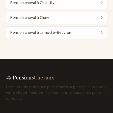
Pension cheval à Chantilly
10
Pension cheval à Cluny
10
Pension cheval à Lamotte-Beuvron
10
🐴 Pensions
Chevaux
L'annuaire de référence pour trouver la pension idéale pour
votre cheval. Pensions, écuries, centres équestres partout
en France.