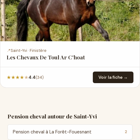
📍
Saint-Yvi · Finistère
Les Chevaux De Toul Ar C'hoat
★
★
★
★
★
(34)
4.4
Voir la fiche →
Pension cheval autour de Saint-Yvi
Pension cheval à La Forêt-Fouesnant
2