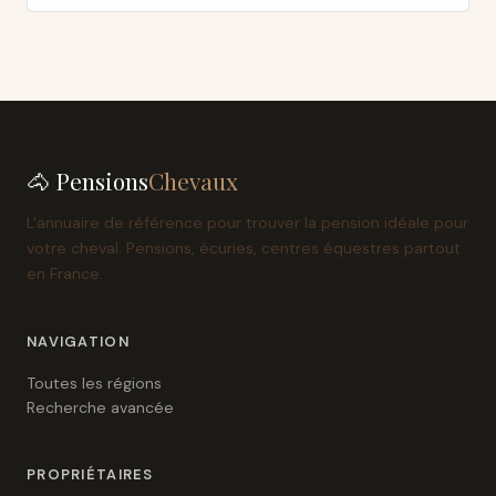
🐴 Pensions
Chevaux
L'annuaire de référence pour trouver la pension idéale pour
votre cheval. Pensions, écuries, centres équestres partout
en France.
NAVIGATION
Toutes les régions
Recherche avancée
PROPRIÉTAIRES