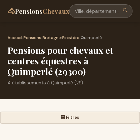
🐴
Pensions
Chevaux
🔍
Accueil
›
Pensions
›
Bretagne
›
Finistère
›
Quimperlé
Pensions pour chevaux et
centres équestres à
Quimperlé (29300)
4 établissements à Quimperlé (29)
🎛️ Filtres