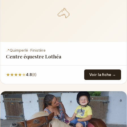
🐴
📍
Quimperlé · Finistère
Centre équestre Lothéa
★
★
★
★
★
(8)
4.8
Voir la fiche →