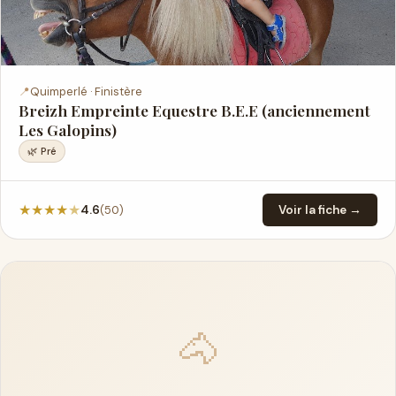
📍
Quimperlé · Finistère
Breizh Empreinte Equestre B.E.E (anciennement
Les Galopins)
🌿 Pré
★
★
★
★
★
(50)
4.6
Voir la fiche →
🐴