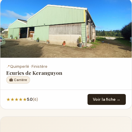
📍
Quimperlé · Finistère
Ecuries de Keranguyon
🏟️ Carrière
★
★
★
★
★
(6)
5.0
Voir la fiche →