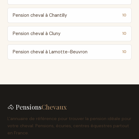
Pension cheval à Chantilly
10
Pension cheval à Cluny
10
Pension cheval à Lamotte-Beuvron
10
🐴 Pensions
Chevaux
L'annuaire de référence pour trouver la pension idéale pour
votre cheval. Pensions, écuries, centres équestres partout
en France.