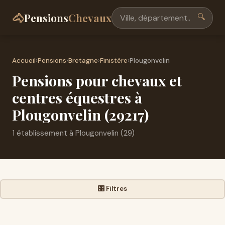
🐴
Pensions
Chevaux
🔍
Accueil
›
Pensions
›
Bretagne
›
Finistère
›
Plougonvelin
Pensions pour chevaux et
centres équestres à
Plougonvelin (29217)
1 établissement à Plougonvelin (29)
🎛️ Filtres