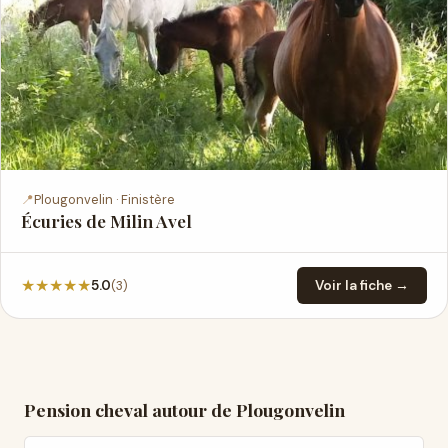
📍
Plougonvelin · Finistère
Écuries de Milin Avel
★
★
★
★
★
(3)
5.0
Voir la fiche →
Pension cheval autour de Plougonvelin