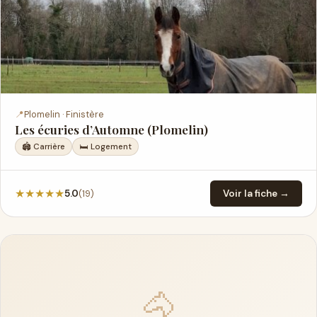
📍
Plomelin · Finistère
Les écuries d’Automne (Plomelin)
🏟️ Carrière
🛏 Logement
★
★
★
★
★
(19)
5.0
Voir la fiche →
🐴