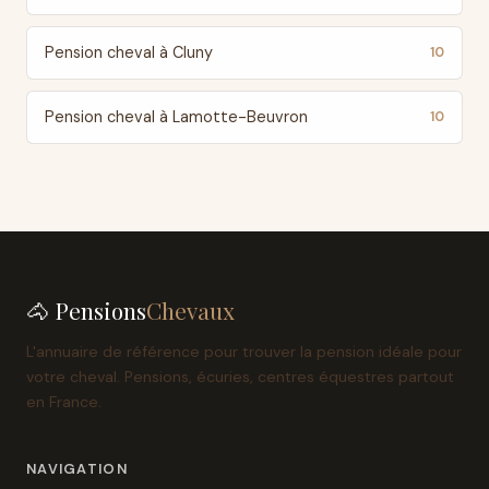
Pension cheval à Cluny
10
Pension cheval à Lamotte-Beuvron
10
🐴 Pensions
Chevaux
L'annuaire de référence pour trouver la pension idéale pour
votre cheval. Pensions, écuries, centres équestres partout
en France.
NAVIGATION