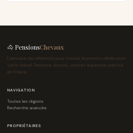
🐴 Pensions
Chevaux
L'annuaire de référence pour trouver la pension idéale pour
votre cheval. Pensions, écuries, centres équestres partout
en France.
NAVIGATION
Toutes les régions
Recherche avancée
PROPRIÉTAIRES