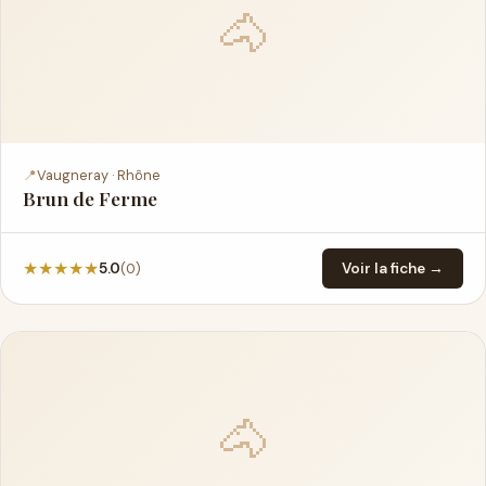
🐴
📍
Vaugneray · Rhône
Brun de Ferme
★
★
★
★
★
(0)
5.0
Voir la fiche →
🐴