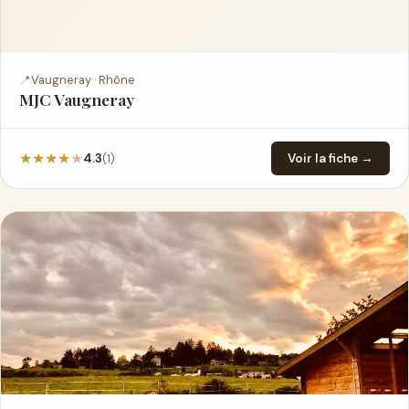
📍
Vaugneray · Rhône
MJC Vaugneray
★
★
★
★
★
(1)
4.3
Voir la fiche →