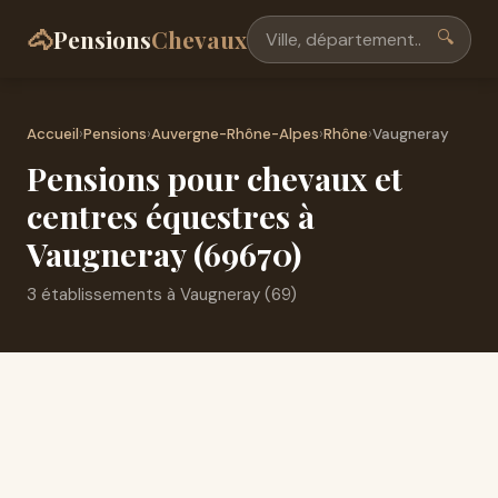
🐴
Pensions
Chevaux
🔍
Accueil
›
Pensions
›
Auvergne-Rhône-Alpes
›
Rhône
›
Vaugneray
Pensions pour chevaux et
centres équestres à
Vaugneray (69670)
3 établissements à Vaugneray (69)