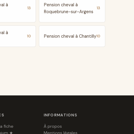
al à
Pension cheval à
13
13
Roquebrune-sur-Argens
al à
Pension cheval à Chantilly
10
10
ES
INFORMATIONS
a fiche
À propos
mium ★
Mentions légales