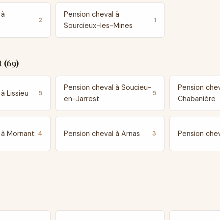
 à
Pension cheval à
2
1
Sourcieux-les-Mines
 (69)
Pension cheval à Soucieu-
Pension chev
à Lissieu
5
5
en-Jarrest
Chabanière
 à Mornant
Pension cheval à Arnas
Pension chev
4
3