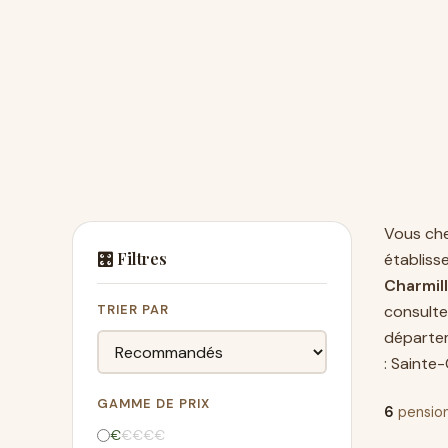
Vous ch
🎛️ Filtres
établiss
Charmil
TRIER PAR
consulte
départe
:
Sainte
GAMME DE PRIX
6
pension
€
€
€
€
€