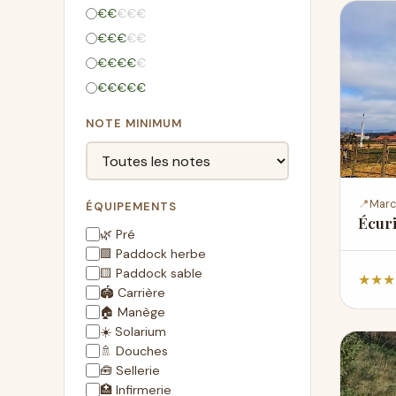
€
€
€
€
€
€
€
€
€
€
€
€
€
€
€
€
€
€
€
€
NOTE MINIMUM
📍
Marc
ÉQUIPEMENTS
Écuri
🌿 Pré
🟩 Paddock herbe
🟨 Paddock sable
★
★
★
🏟️ Carrière
🏠 Manège
☀️ Solarium
🚿 Douches
🧰 Sellerie
🏥 Infirmerie