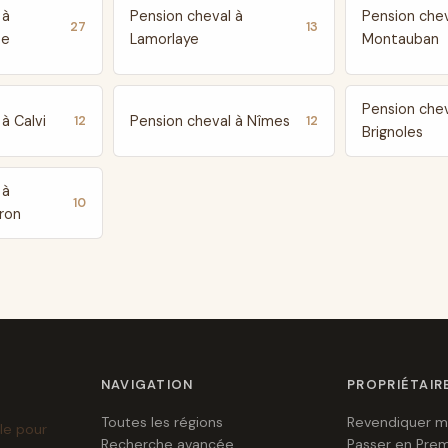
 à
Pension cheval à
Pension chev
27
13
te
Lamorlaye
Montauban
Pension chev
à Calvi
Pension cheval à Nîmes
12
12
Brignoles
 à
10
ron
NAVIGATION
PROPRIÉTAIR
Toutes les régions
Revendiquer m
le pour
Recherche avancée
Passer en Pre