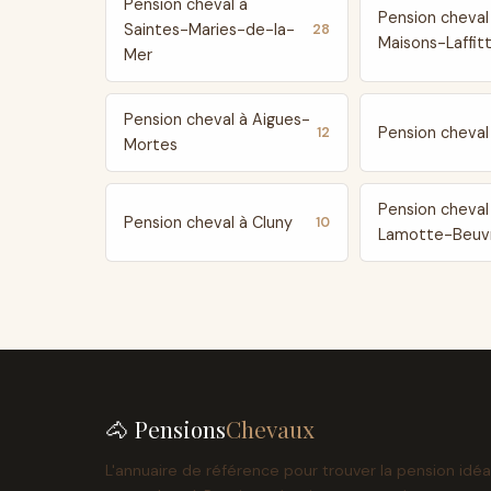
Pension cheval à
Pension cheval
Saintes-Maries-de-la-
28
Maisons-Laffit
Mer
Pension cheval à Aigues-
Pension cheval 
12
Mortes
Pension cheval
Pension cheval à Cluny
10
Lamotte-Beuv
🐴 Pensions
Chevaux
L'annuaire de référence pour trouver la pension idéa