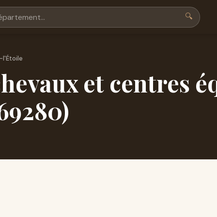
🔍
l'Étoile
hevaux et centres é
(69280)