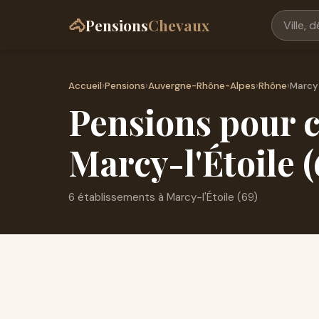
🐴
Pensions
Chevaux
Accueil
›
Pensions
›
Auvergne-Rhône-Alpes
›
Rhône
›
Marcy-
Pensions pour c
Marcy-l'Étoile 
6 établissements à Marcy-l'Étoile (69)