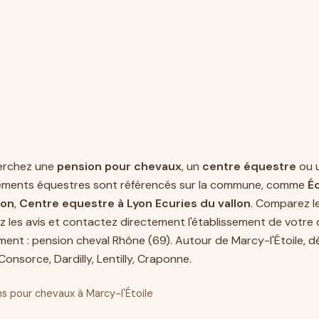
erchez une
pension pour chevaux
, un
centre équestre
ou 
ements équestres sont référencés sur la commune, comme
Éc
lon
,
Centre equestre à Lyon Ecuries du vallon
. Comparez l
z les avis et contactez directement l'établissement de votre c
ment :
pension cheval Rhône (69)
. Autour de Marcy-l'Étoile,
-Consorce
,
Dardilly
,
Lentilly
,
Craponne
.
s pour chevaux à Marcy-l'Étoile