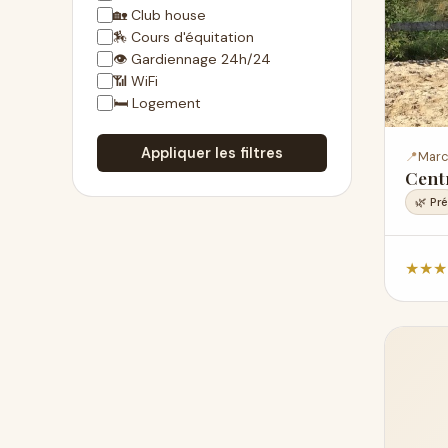
🏡 Club house
🏇 Cours d'équitation
👁 Gardiennage 24h/24
📶 WiFi
🛏 Logement
Appliquer les filtres
📍
Marc
Centr
🌿 Pré
★
★
★