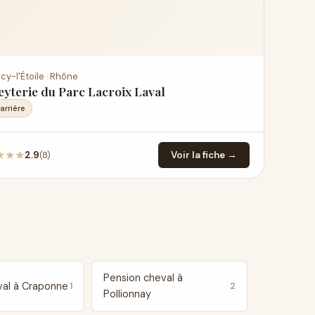
cy-l'Étoile · Rhône
yterie du Parc Lacroix Laval
Carrière
★
★
★
(8)
2.9
Voir la fiche →
Pension cheval à
val à Craponne
1
2
Pollionnay