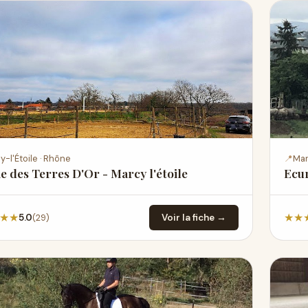
y-l'Étoile · Rhône
📍
Mar
e des Terres D'Or - Marcy l'étoile
Ecu
★
★
★
★
(29)
5.0
Voir la fiche →