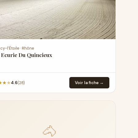
cy-l'Étoile · Rhône
 Ecurie Du Quincieux
★
★
★
(28)
4.6
Voir la fiche →
🐴