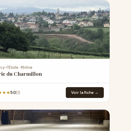
cy-l'Étoile · Rhône
rie du Charmillon
★
★
★
(1)
5.0
Voir la fiche →