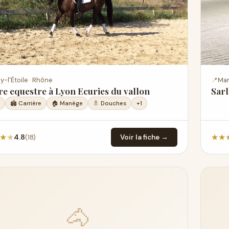
y-l'Étoile · Rhône
📍
Mar
e equestre à Lyon Ecuries du vallon
Sarl
🏟️ Carrière
🏠 Manège
🚿 Douches
+1
★
★
★
★
(18)
4.8
Voir la fiche →
🐴