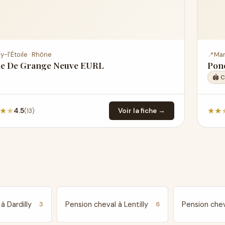
y-l'Étoile · Rhône
📍
Mar
ie De Grange Neuve EURL
Pone
🏟️ 
★
★
★
★
(13)
4.5
Voir la fiche →
à Dardilly
Pension cheval à Lentilly
Pension che
3
6