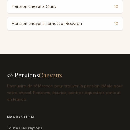
Pension cheval à Cluny
10
Pension cheval à Lamotte-Beuvron
10
🐴 Pensions
Chevaux
L'annuaire de référence pour trouver la pension idéale pour
votre cheval. Pensions, écuries, centres équestres partout
en France.
NAVIGATION
Toutes les régions