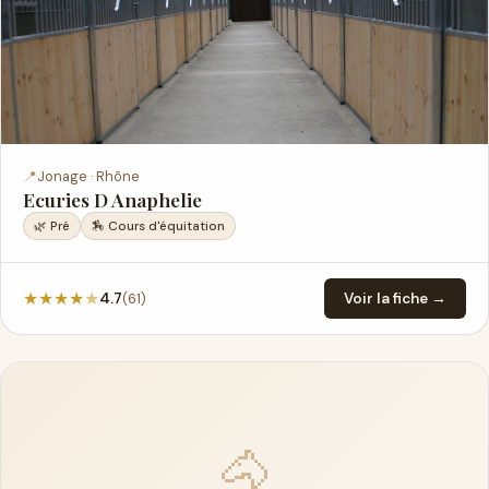
📍
Jonage · Rhône
Ecuries D Anaphelie
🌿 Pré
🏇 Cours d'équitation
★
★
★
★
★
(61)
4.7
Voir la fiche →
🐴