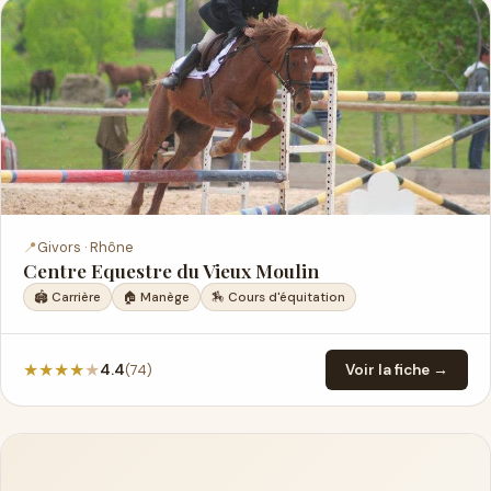
📍
Givors · Rhône
Centre Equestre du Vieux Moulin
🏟️ Carrière
🏠 Manège
🏇 Cours d'équitation
★
★
★
★
★
(74)
4.4
Voir la fiche →