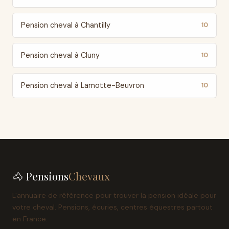
Pension cheval à Chantilly
10
Pension cheval à Cluny
10
Pension cheval à Lamotte-Beuvron
10
🐴 Pensions
Chevaux
L'annuaire de référence pour trouver la pension idéale pour
votre cheval. Pensions, écuries, centres équestres partout
en France.