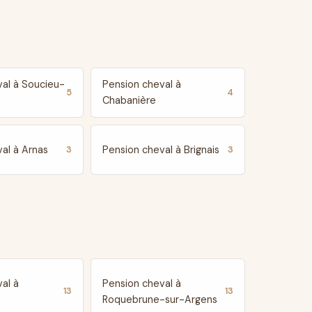
val à Soucieu-
Pension cheval à
5
4
Chabanière
al à Arnas
Pension cheval à Brignais
3
3
al à
Pension cheval à
13
13
Roquebrune-sur-Argens