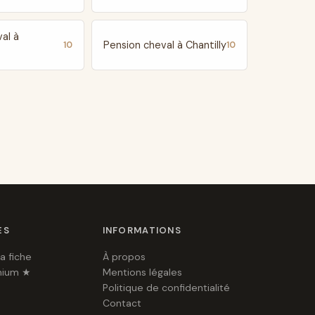
al à
Pension cheval à Chantilly
10
10
ES
INFORMATIONS
a fiche
À propos
mium ★
Mentions légales
Politique de confidentialité
Contact