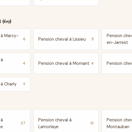
 (69)
 à Marcy-
Pension che
Pension cheval à Lissieu
6
5
en-Jarrest
 à
Pension cheval à Mornant
Pension chev
4
4
 à Charly
3
 à
Pension cheval à
Pension chev
27
13
te
Lamorlaye
Montauban