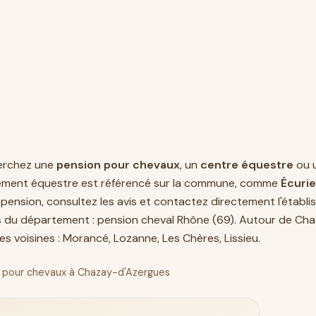
erchez une
pension pour chevaux
, un
centre équestre
ou 
ement équestre est référencé sur la commune, comme
Écurie
pension, consultez les avis et contactez directement l'établis
s du département :
pension cheval Rhône (69)
. Autour de Cha
s voisines :
Morancé
,
Lozanne
,
Les Chères
,
Lissieu
.
 pour chevaux à Chazay-d'Azergues