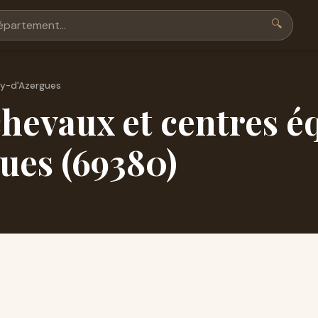
🔍
y-d'Azergues
hevaux et centres é
ues (69380)