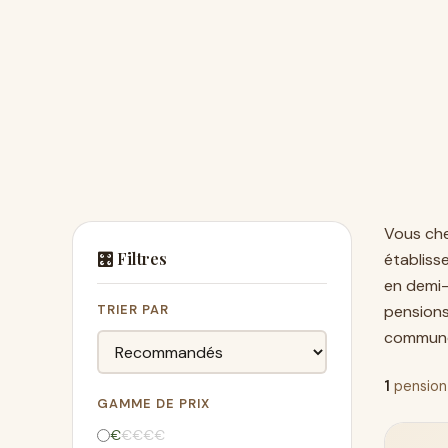
Vous ch
🎛️ Filtres
établiss
en demi-
TRIER PAR
pension
commune
1
pension
GAMME DE PRIX
€
€
€
€
€