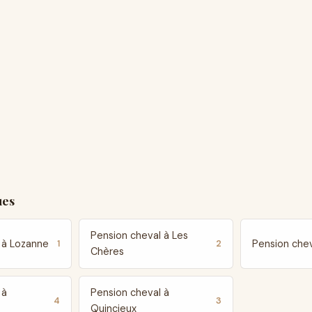
ues
Pension cheval à Les
 à Lozanne
Pension chev
1
2
Chères
 à
Pension cheval à
4
3
Quincieux