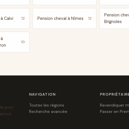
Pension chev
à Calvi
Pension cheval à Nîmes
12
12
Brignoles
 à
10
ron
NAVIGATION
PROPRIÉTAIR
Toutes les régions
Revendiquer m
le pour
Recherche avancée
Passer en Pre
artout