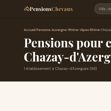
🐴
Pensions
Chevaux
Accueil
›
Pensions
›
Auvergne-Rhône-Alpes
›
Rhône
›
Chaza
Pensions pour c
Chazay-d'Azerg
1 établissement à Chazay-d'Azergues (69)