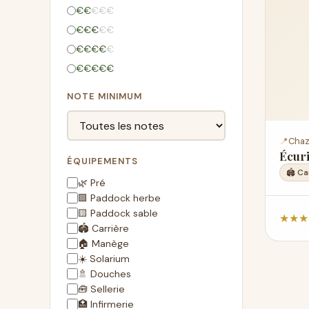
€
€
€
€
€
€
€
€
€
€
€
€
€
€
€
€
€
€
€
€
NOTE MINIMUM
📍
Chaz
Écur
ÉQUIPEMENTS
🏟️ Ca
🌿 Pré
🟩 Paddock herbe
🟨 Paddock sable
★
★
★
🏟️ Carrière
🏠 Manège
☀️ Solarium
🚿 Douches
🧰 Sellerie
🏥 Infirmerie