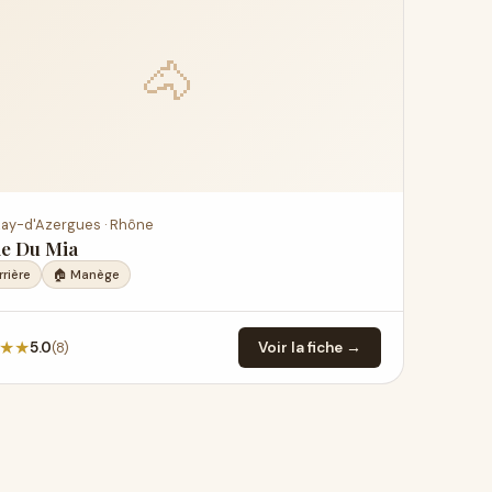
🐴
ay-d'Azergues · Rhône
ie Du Mia
rrière
🏠 Manège
★
★
(8)
5.0
Voir la fiche →