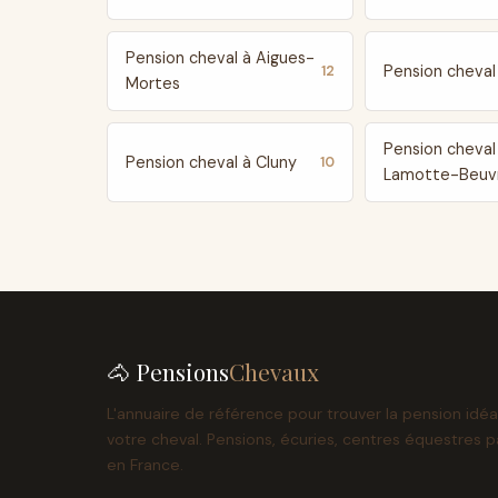
Pension cheval à Aigues-
Pension cheval 
12
Mortes
Pension cheval
Pension cheval à Cluny
10
Lamotte-Beuv
🐴 Pensions
Chevaux
L'annuaire de référence pour trouver la pension idéa
votre cheval. Pensions, écuries, centres équestres p
en France.