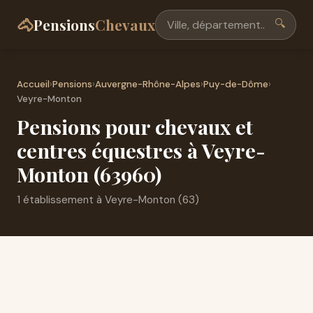
🐴
Pensions
Chevaux
🔍
Accueil
›
Pensions
›
Auvergne-Rhône-Alpes
›
Puy-de-Dôme
›
Veyre-Monton
Pensions pour chevaux et
centres équestres à Veyre-
Monton (63960)
1 établissement à Veyre-Monton (63)