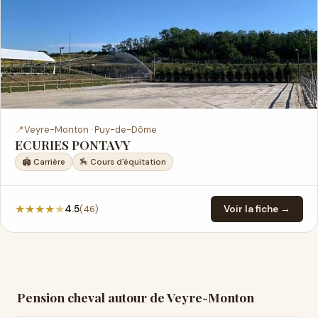
📍
Veyre-Monton · Puy-de-Dôme
ECURIES PONTAVY
🏟️ Carrière
🏇 Cours d'équitation
★
★
★
★
★
(46)
4.5
Voir la fiche →
Pension cheval autour de Veyre-Monton