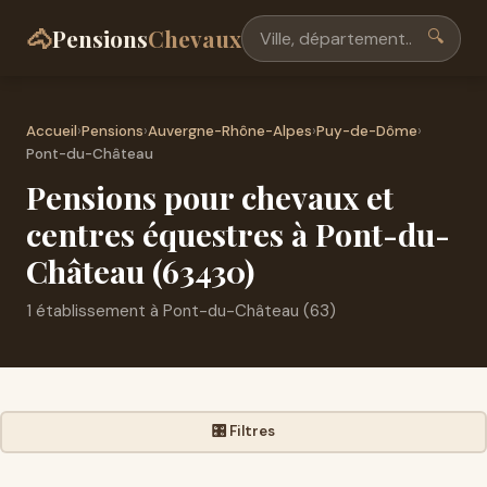
🐴
Pensions
Chevaux
🔍
Accueil
›
Pensions
›
Auvergne-Rhône-Alpes
›
Puy-de-Dôme
›
Pont-du-Château
Pensions pour chevaux et
centres équestres à Pont-du-
Château (63430)
1 établissement à Pont-du-Château (63)
🎛️ Filtres