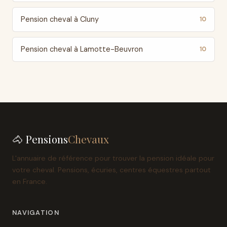
Pension cheval à Cluny
10
Pension cheval à Lamotte-Beuvron
10
🐴 Pensions
Chevaux
L'annuaire de référence pour trouver la pension idéale pour
votre cheval. Pensions, écuries, centres équestres partout
en France.
NAVIGATION