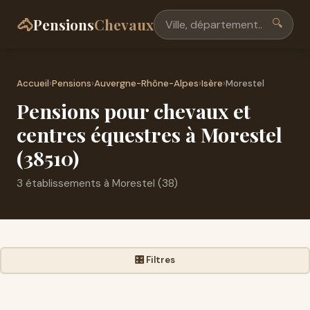
🐴
Pensions
Chevaux
🔍
Accueil
›
Pensions
›
Auvergne-Rhône-Alpes
›
Isère
›
Morestel
Pensions pour chevaux et
centres équestres à Morestel
(38510)
3 établissements à Morestel (38)
🎛️ Filtres