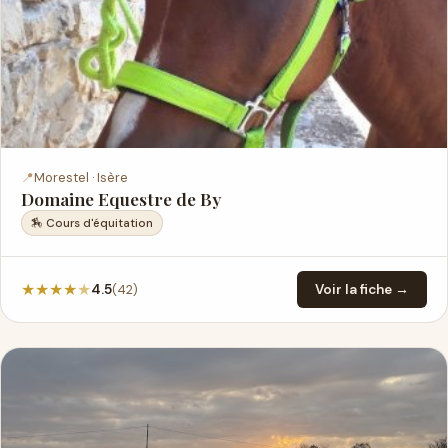
📍
Morestel · Isère
Domaine Equestre de By
🏇 Cours d'équitation
★
★
★
★
★
(42)
4.5
Voir la fiche →