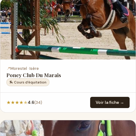
📍
Morestel · Isère
Poney Club Du Marais
🏇 Cours d'équitation
★
★
★
★
★
(34)
4.6
Voir la fiche →