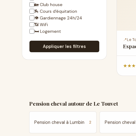
🏡 Club house
🏇 Cours d'équitation
👁 Gardiennage 24h/24
📶 WiFi
🛏 Logement
📍
Le To
Espa
Appliquer les filtres
★
★
★
Pension cheval autour de Le Touvet
Pension cheval à Lumbin
Pension cheval
2