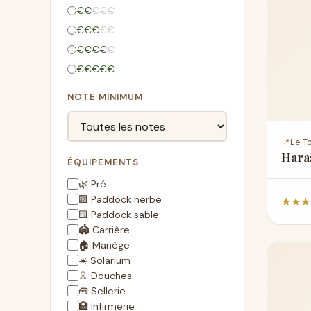
€
€
€
€
€
€
€
€
€
€
€
€
€
€
€
€
€
€
€
€
NOTE MINIMUM
📍
Le To
Hara
ÉQUIPEMENTS
🌿 Pré
🟩 Paddock herbe
★
★
★
🟨 Paddock sable
🏟️ Carrière
🏠 Manège
☀️ Solarium
🚿 Douches
🧰 Sellerie
🏥 Infirmerie