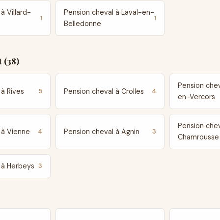
à Villard-
Pension cheval à Laval-en-
1
1
Belledonne
 (38)
Pension chev
 à Rives
Pension cheval à Crolles
5
4
en-Vercors
Pension chev
 à Vienne
Pension cheval à Agnin
4
3
Chamrousse
 à Herbeys
3