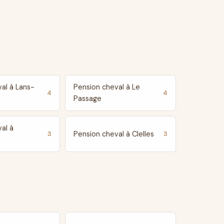
al à Lans-
Pension cheval à Le
4
4
Passage
al à
Pension cheval à Clelles
3
3