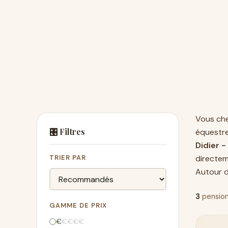
Vous ch
🎛️ Filtres
équestr
Didier 
TRIER PAR
directem
Autour d
3
pension
GAMME DE PRIX
€
€
€
€
€