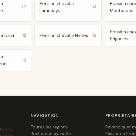
 à
Pension cheval à
Pension chev
27
13
te
Lamorlaye
Montauban
Pension chev
à Calvi
Pension cheval à Nîmes
12
12
Brignoles
 à
10
ron
NAVIGATION
PROPRIÉTAIR
Toutes les régions
Revendiquer m
le pour
Recherche avancée
Passer en Pre