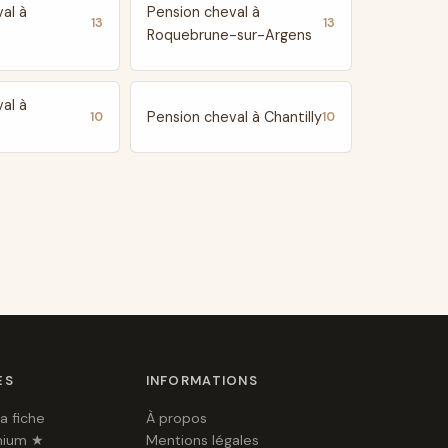
al à
Pension cheval à
13
13
Roquebrune-sur-Argens
al à
Pension cheval à Chantilly
10
10
ES
INFORMATIONS
a fiche
À propos
mium ★
Mentions légales