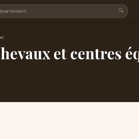
🔍
et
hevaux et centres éq