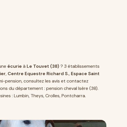
une
écurie
à
Le Touvet (38)
? 3 établissements
ier
,
Centre Equestre Richard S.
,
Espace Saint
i-pension, consultez les avis et contactez
sions du département :
pension cheval Isère (38)
.
sines :
Lumbin
,
Theys
,
Crolles
,
Pontcharra
.