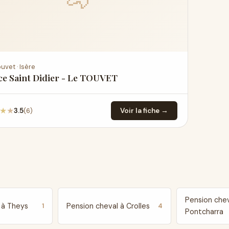
🐴
uvet · Isère
ce Saint Didier - Le TOUVET
★
★
(6)
3.5
Voir la fiche →
Pension chev
 à Theys
Pension cheval à Crolles
1
4
Pontcharra