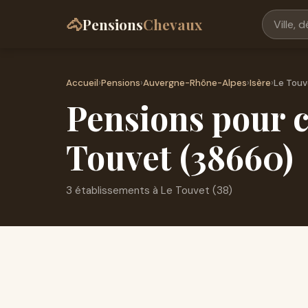
🐴
Pensions
Chevaux
Accueil
›
Pensions
›
Auvergne-Rhône-Alpes
›
Isère
›
Le Touv
Pensions pour c
Touvet (38660)
3 établissements à Le Touvet (38)