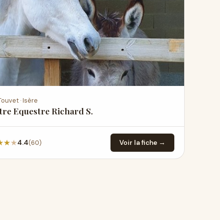
Touvet · Isère
re Equestre Richard S.
★
★
★
(60)
4.4
Voir la fiche →