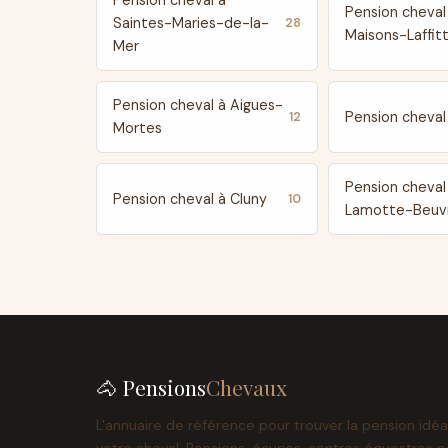
Pension cheval à
Pension cheval
Saintes-Maries-de-la-
28
Maisons-Laffit
Mer
Pension cheval à Aigues-
Pension cheval 
12
Mortes
Pension cheval
Pension cheval à Cluny
10
Lamotte-Beuv
🐴 Pensions
Chevaux
L'annuaire de référence pour trouver la pension idéa