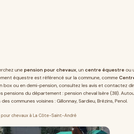
erchez une
pension pour chevaux
, un
centre équestre
ou 
ement équestre est référencé sur la commune, comme
Centr
en box ou en demi-pension, consultez les avis et contactez dir
es pensions du département :
pension cheval Isère (38)
. Auto
 des communes voisines :
Gillonnay
,
Sardieu
,
Brézins
,
Penol
.
 pour chevaux à La Côte-Saint-André