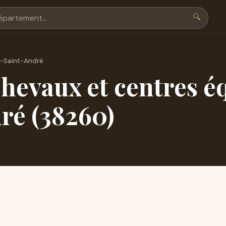
🔍
e-Saint-André
hevaux et centres éq
ré (38260)