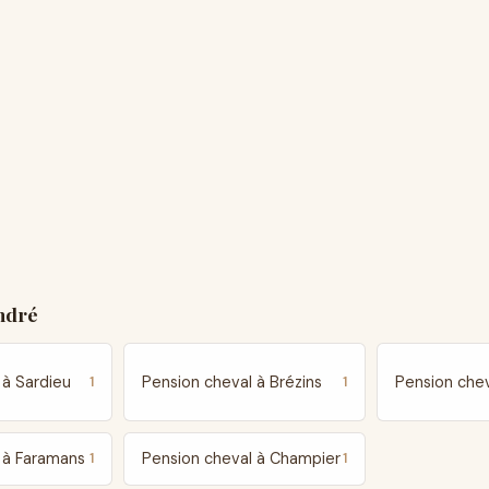
ndré
 à Sardieu
Pension cheval à Brézins
Pension chev
1
1
 à Faramans
Pension cheval à Champier
1
1