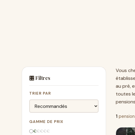
Vous ch
🎛️ Filtres
établiss
au pré, 
TRIER PAR
toutes l
pensions
1
pension
GAMME DE PRIX
€
€
€
€
€