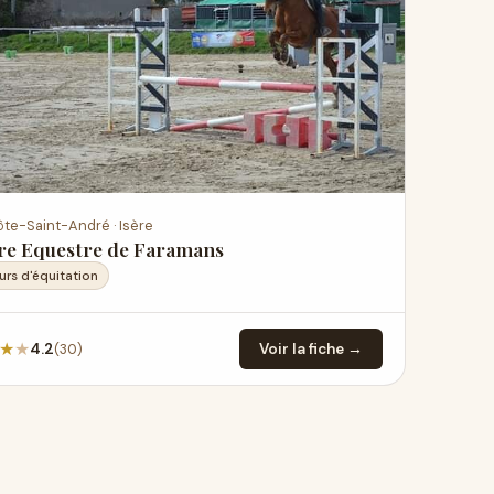
ôte-Saint-André · Isère
re Equestre de Faramans
urs d'équitation
★
★
(30)
4.2
Voir la fiche →