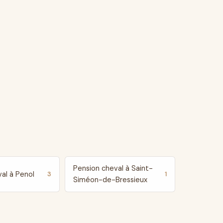
Pension cheval à Saint-
al à Penol
3
1
Siméon-de-Bressieux