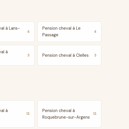
al à Lans-
Pension cheval à Le
4
4
Passage
al à
Pension cheval à Clelles
3
3
al à
Pension cheval à
13
13
Roquebrune-sur-Argens