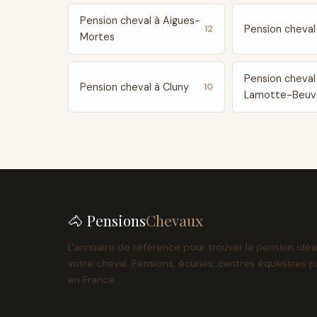
Pension cheval à Aigues-
Pension cheval 
12
Mortes
Pension cheval
Pension cheval à Cluny
10
Lamotte-Beuv
🐴 Pensions
Chevaux
L'annuaire de référence pour trouver la pension idéa
votre cheval. Pensions, écuries, centres équestres p
en France.