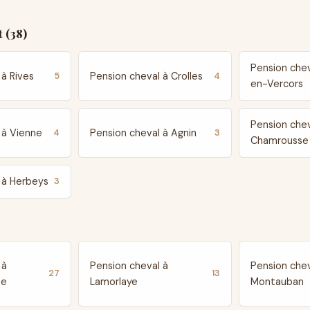
 (38)
Pension chev
 à Rives
Pension cheval à Crolles
5
4
en-Vercors
Pension chev
 à Vienne
Pension cheval à Agnin
4
3
Chamrousse
 à Herbeys
3
 à
Pension cheval à
Pension chev
27
13
te
Lamorlaye
Montauban