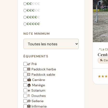
€
€
€
€
€
€
€
€
€
€
€
€
€
€
€
€
€
€
€
€
NOTE MINIMUM
📍
La C
Cent
ÉQUIPEMENTS
🏇 Co
🌿 Pré
🟩 Paddock herbe
🟨 Paddock sable
★
★
★
🏟️ Carrière
🏠 Manège
☀️ Solarium
🚿 Douches
🧰 Sellerie
🏥 Infirmerie