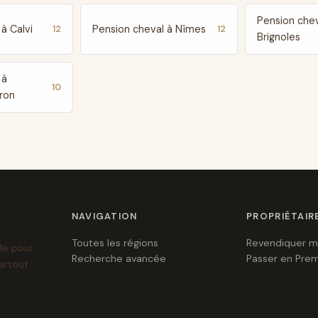
Pension chev
à Calvi
Pension cheval à Nîmes
12
12
Brignoles
 à
10
ron
NAVIGATION
PROPRIÉTAIR
Toutes les régions
Revendiquer m
le pour
Recherche avancée
Passer en Pre
artout