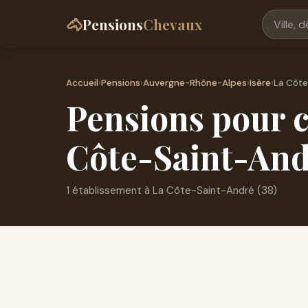
🐴
Pensions
Chevaux
Accueil
›
Pensions
›
Auvergne-Rhône-Alpes
›
Isère
›
La Côt
Pensions pour c
Côte-Saint-And
1 établissement à La Côte-Saint-André (38)