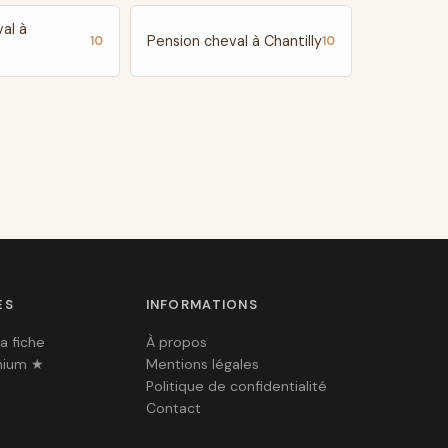
al à
Pension cheval à Chantilly
10
10
ES
INFORMATIONS
a fiche
À propos
mium ★
Mentions légales
Politique de confidentialité
Contact