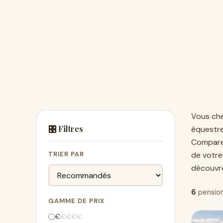
Vous ch
🎛️ Filtres
équestr
Comparez
TRIER PAR
de votre
découvre
6
pension
GAMME DE PRIX
€
€
€
€
€