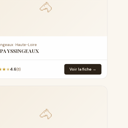
🐴
ingeaux · Haute-Loire
PA YSSINGEAUX
★
★
★
(8)
4.6
Voir la fiche →
🐴