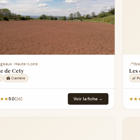
ngeaux · Haute-Loire
📍
Yss
e de Cety
Les 
🏟️ Carrière
🌿 P
★
★
★
★
(26)
5.0
Voir la fiche →