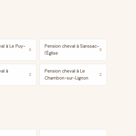
al à Le Puy-
Pension cheval à Sanssac-
3
3
l'Église
al à
Pension cheval à Le
2
2
Chambon-sur-Lignon