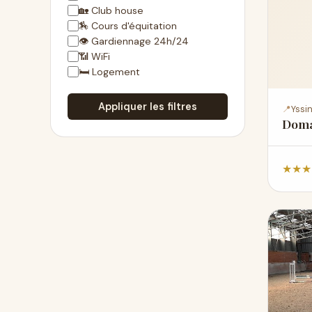
🏡 Club house
🏇 Cours d'équitation
👁 Gardiennage 24h/24
📶 WiFi
🛏 Logement
Appliquer les filtres
📍
Yssi
Doma
★
★
★