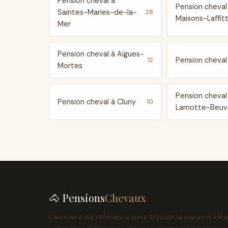
Pension cheval à
Pension cheval
Saintes-Maries-de-la-
28
Maisons-Laffit
Mer
Pension cheval à Aigues-
Pension cheval 
12
Mortes
Pension cheval
Pension cheval à Cluny
10
Lamotte-Beuv
🐴 Pensions
Chevaux
L'annuaire de référence pour trouver la pension idéa