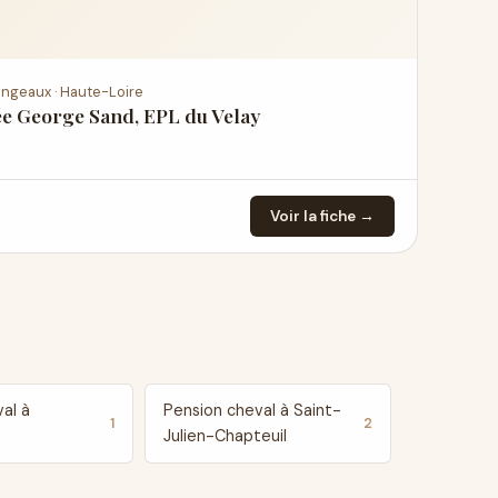
ingeaux · Haute-Loire
e George Sand, EPL du Velay
Voir la fiche →
al à
Pension cheval à Saint-
1
2
Julien-Chapteuil