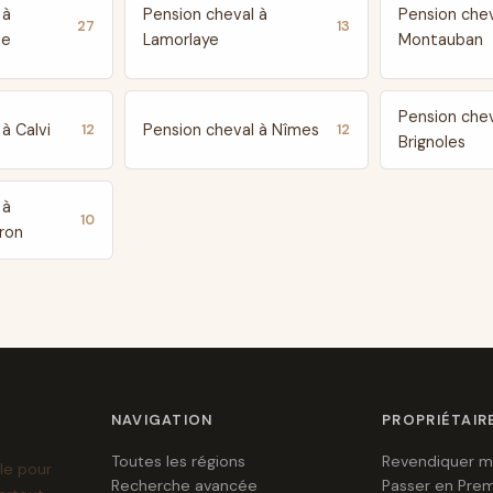
 à
Pension cheval à
Pension chev
27
13
te
Lamorlaye
Montauban
Pension chev
à Calvi
Pension cheval à Nîmes
12
12
Brignoles
 à
10
ron
NAVIGATION
PROPRIÉTAIR
Toutes les régions
Revendiquer m
le pour
Recherche avancée
Passer en Pre