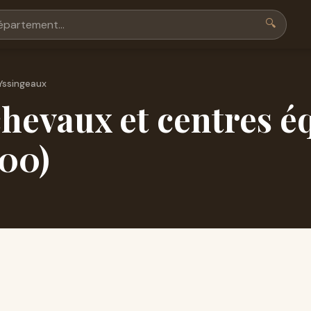
🔍
Yssingeaux
hevaux et centres é
200)