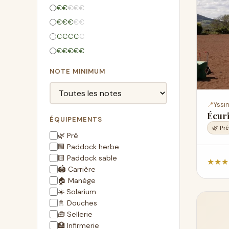
€
€
€
€
€
€
€
€
€
€
€
€
€
€
€
€
€
€
€
€
NOTE MINIMUM
📍
Yssi
Écuri
ÉQUIPEMENTS
🌿 Pré
🌿 Pré
🟩 Paddock herbe
🟨 Paddock sable
★
★
★
🏟️ Carrière
🏠 Manège
☀️ Solarium
🚿 Douches
🧰 Sellerie
🏥 Infirmerie