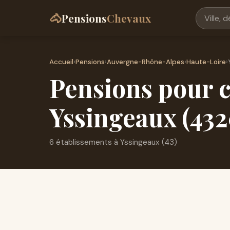
🐴
Pensions
Chevaux
Accueil
›
Pensions
›
Auvergne-Rhône-Alpes
›
Haute-Loire
›
Pensions pour c
Yssingeaux (43
6 établissements à Yssingeaux (43)