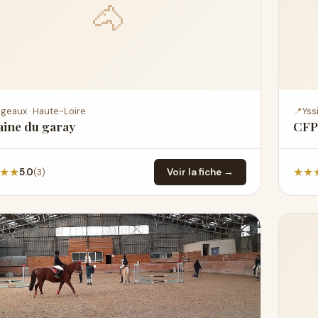
🐴
ngeaux · Haute-Loire
📍
Yss
ine du garay
CFP
★
★
★
★
(3)
5.0
Voir la fiche →