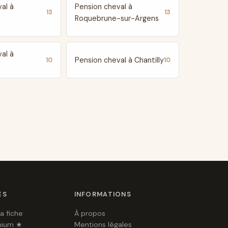
al à
Pension cheval à
13
13
Roquebrune-sur-Argens
al à
Pension cheval à Chantilly
10
10
ES
INFORMATIONS
a fiche
À propos
mium ★
Mentions légales