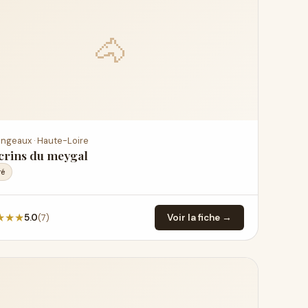
🐴
ingeaux · Haute-Loire
crins du meygal
ré
★
★
★
(7)
5.0
Voir la fiche →