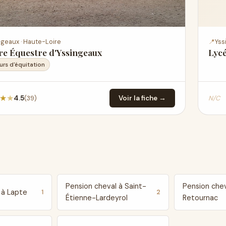
ngeaux · Haute-Loire
📍
Yss
re Équestre d'Yssingeaux
Lycé
urs d'équitation
★
★
(39)
N/C
4.5
Voir la fiche →
Pension cheval à Saint-
Pension chev
 à Lapte
1
2
Étienne-Lardeyrol
Retournac