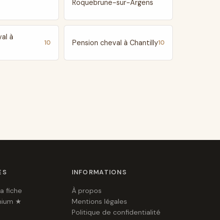
Roquebrune-sur-Argens
al à
Pension cheval à Chantilly
10
10
ES
INFORMATIONS
a fiche
À propos
mium ★
Mentions légales
Politique de confidentialité