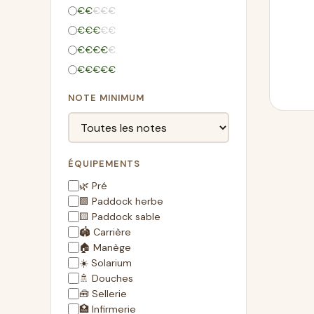
€
€
€
€
€
€
€
€
€
€
€
€
€
€
€
€
€
€
€
€
NOTE MINIMUM
ÉQUIPEMENTS
🌿 Pré
🟩 Paddock herbe
🟨 Paddock sable
🏟️ Carrière
🏠 Manège
☀️ Solarium
🚿 Douches
🧰 Sellerie
🏥 Infirmerie