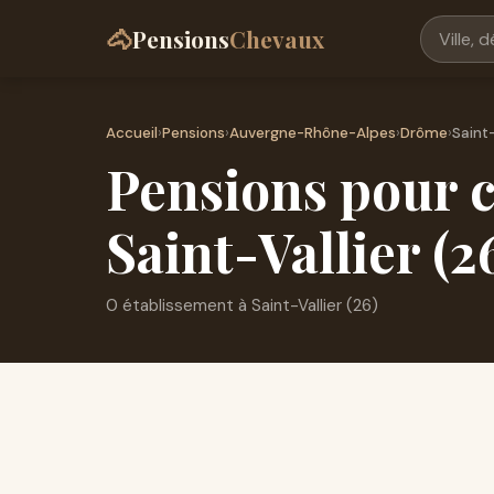
🐴
Pensions
Chevaux
Accueil
›
Pensions
›
Auvergne-Rhône-Alpes
›
Drôme
›
Saint-
Pensions pour c
Saint-Vallier (2
0 établissement à Saint-Vallier (26)