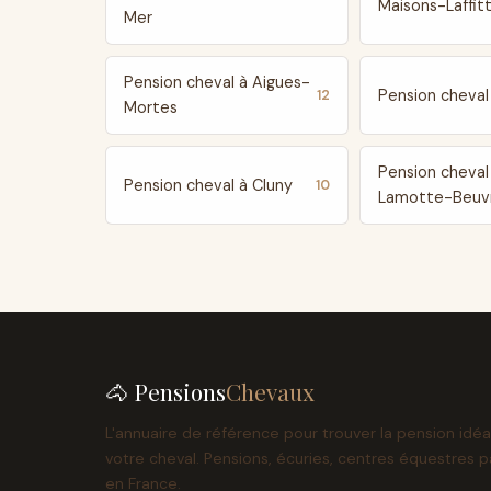
Maisons-Laffit
Mer
Pension cheval à Aigues-
Pension cheval 
12
Mortes
Pension cheval
Pension cheval à Cluny
10
Lamotte-Beuv
🐴 Pensions
Chevaux
L'annuaire de référence pour trouver la pension idéa
votre cheval. Pensions, écuries, centres équestres p
en France.