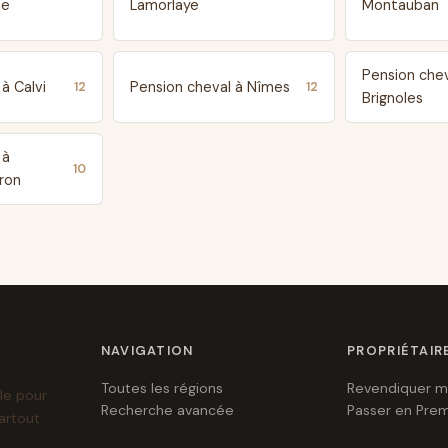
te
Lamorlaye
Montauban
Pension chev
à Calvi
Pension cheval à Nîmes
12
12
Brignoles
 à
10
ron
NAVIGATION
PROPRIÉTAIR
Toutes les régions
Revendiquer m
le pour
Recherche avancée
Passer en Pre
artout