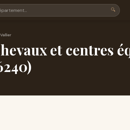
🔍
Vallier
hevaux et centres é
6240)