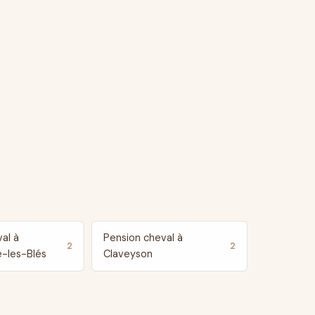
al à
Pension cheval à
2
2
-les-Blés
Claveyson