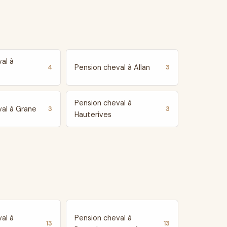
al à
Pension cheval à Allan
4
3
Pension cheval à
val à Grane
3
3
Hauterives
al à
Pension cheval à
13
13