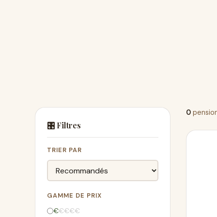
0
pension
🎛️ Filtres
TRIER PAR
GAMME DE PRIX
€
€
€
€
€