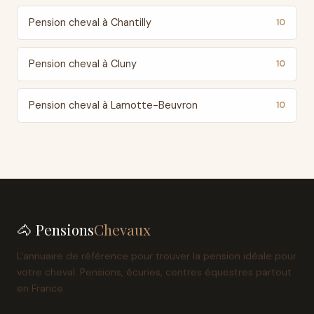
Pension cheval à Chantilly
10
Pension cheval à Cluny
10
Pension cheval à Lamotte-Beuvron
10
🐴 Pensions
Chevaux
L'annuaire de référence pour trouver la pension idéale pour
votre cheval. Pensions, écuries, centres équestres partout
en France.