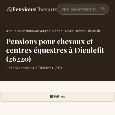
🐴
Pensions
Chevaux
🔍
Accueil
›
Pensions
›
Auvergne-Rhône-Alpes
›
Drôme
›
Dieulefit
Pensions pour chevaux et
centres équestres à Dieulefit
(26220)
1 établissement à Dieulefit (26)
🎛️ Filtres