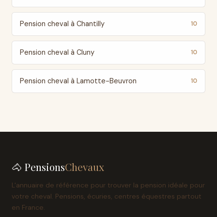
Pension cheval à Chantilly
10
Pension cheval à Cluny
10
Pension cheval à Lamotte-Beuvron
10
🐴 Pensions
Chevaux
L'annuaire de référence pour trouver la pension idéale pour
votre cheval. Pensions, écuries, centres équestres partout
en France.