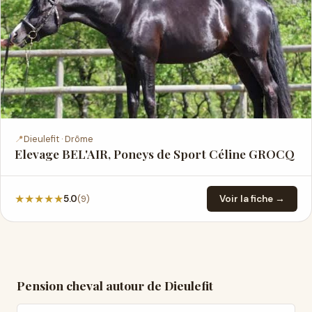
📍
Dieulefit · Drôme
Elevage BEL'AIR, Poneys de Sport Céline GROCQ
★
★
★
★
★
(9)
5.0
Voir la fiche →
Pension cheval autour de Dieulefit