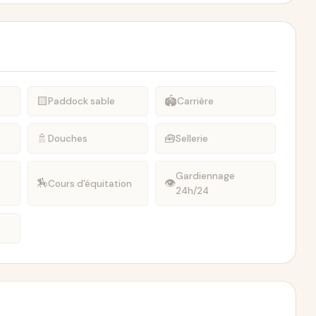
🟨
🏟️
Paddock sable
Carrière
🚿
🧰
Douches
Sellerie
Gardiennage
🏇
👁
Cours d'équitation
24h/24