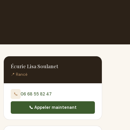
Écurie Lisa Soulanet
📍 Rancé
📞
06 68 55 82 47
📞 Appeler maintenant