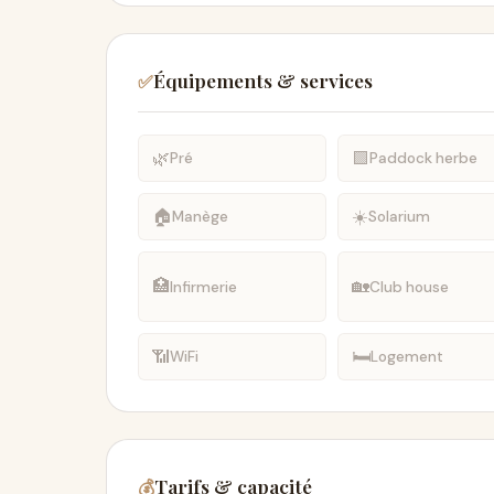
Équipements & services
✅
🌿
🟩
Pré
Paddock herbe
🏠
☀️
Manège
Solarium
🏥
🏡
Infirmerie
Club house
📶
🛏
WiFi
Logement
Tarifs & capacité
💰