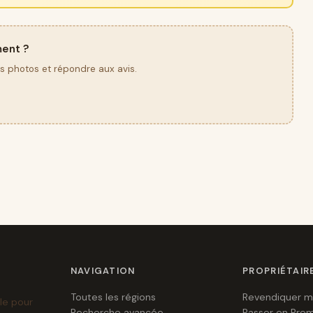
ment ?
os photos et répondre aux avis.
NAVIGATION
PROPRIÉTAIR
Toutes les régions
Revendiquer m
le pour
Recherche avancée
Passer en Pre