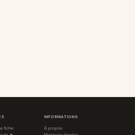
ES
INFORMATIONS
a fiche
À propos
mium ★
Mentions légales