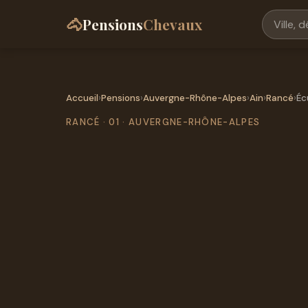
🐴
Pensions
Chevaux
Accueil
›
Pensions
›
Auvergne-Rhône-Alpes
›
Ain
›
Rancé
›
Éc
RANCÉ · 01 · AUVERGNE-RHÔNE-ALPES